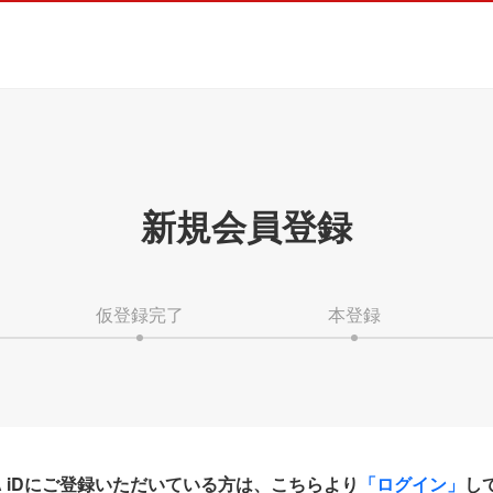
新規会員登録
仮登録完了
本登録
HA iDにご登録いただいている方は、こちらより
「ログイン」
し