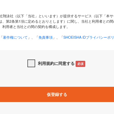
式会社翔泳社（以下「当社」といいます）が提供するサービス（以下「本
は、第2条第1項に定めるとおりとします）に関し、当社と利用者との間
、利用者と当社との間の契約を構成します。
「
著作権について
」、「
免責事項
」、「
SHOEISHA iDプライバシーポ
タの利用について（Cookieポリシー）
」は、本規約の一部を構成する
と、前項に記載する定めその他当社が定める各種規定や説明資料等におけ
優先して適用されるものとします。
利用規約に同意する
必須
下の用語は、本規約上別段の定めがない限り、以下に定める意味を有す
」とは、当社が提供する以下のサービス（名称や内容が変更された場合、
仮登録する
サービスに関連して当社が実施するイベントやキャンペーンをいいます
p」「CodeZine」「MarkeZine」「EnterpriseZine」「ECzine」「Biz/
ductZine」「AIdiver」「SE Event」