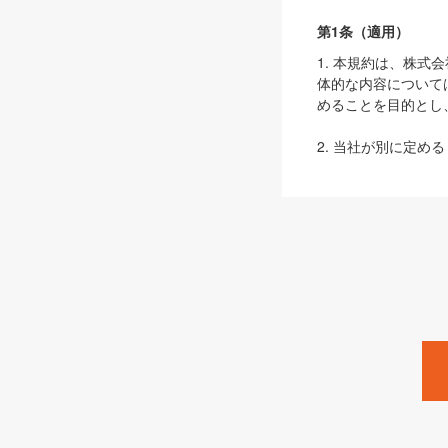
第1条（適用）
1. 本規約は、株
体的な内容について
めることを目的とし
2. 当社が別に定める
ェブサイト上でのデー
3. 本規約の内容
は、本規約の規定が
第2条（定義）
本規約において、以
ます。
1. 「本サービス
みます）及びこれら
「SEBook」「SESho
「SalesZine」「Pro