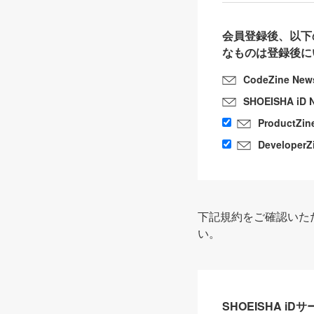
会員登録後、以下
なものは登録後に
CodeZine New
SHOEISHA iD 
ProductZin
DeveloperZ
下記規約をご確認いた
い。
SHOEISHA i