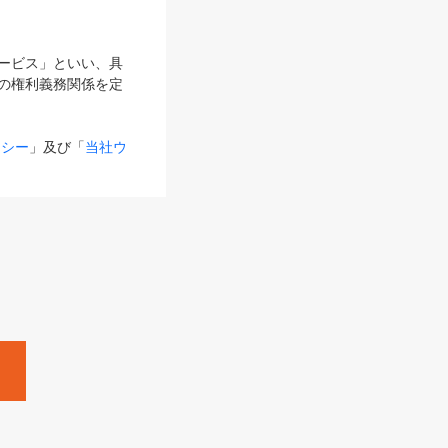
サービス」といい、具
の権利義務関係を定
リシー
」及び「
当社ウ
ものとします。
る内容とが異なる場合
るものとして使用し
変更後のサービスを含
。
Zine」「HRzine」