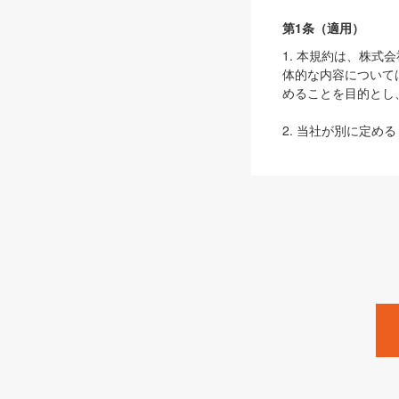
第1条（適用）
1. 本規約は、株
体的な内容について
めることを目的とし
2. 当社が別に定める
ェブサイト上でのデー
3. 本規約の内容
は、本規約の規定が
第2条（定義）
本規約において、以
ます。
1. 「本サービス
みます）及びこれら
「SEBook」「SESho
「SalesZine」「Pro