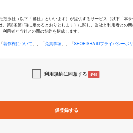
式会社翔泳社（以下「当社」といいます）が提供するサービス（以下「本
は、第2条第1項に定めるとおりとします）に関し、当社と利用者との間
、利用者と当社との間の契約を構成します。
「
著作権について
」、「
免責事項
」、「
SHOEISHA iDプライバシーポ
タの利用について（Cookieポリシー）
」は、本規約の一部を構成する
と、前項に記載する定めその他当社が定める各種規定や説明資料等におけ
優先して適用されるものとします。
利用規約に同意する
必須
下の用語は、本規約上別段の定めがない限り、以下に定める意味を有す
」とは、当社が提供する以下のサービス（名称や内容が変更された場合、
仮登録する
サービスに関連して当社が実施するイベントやキャンペーンをいいます
p」「CodeZine」「MarkeZine」「EnterpriseZine」「ECzine」「Biz/
ductZine」「AIdiver」「SE Event」