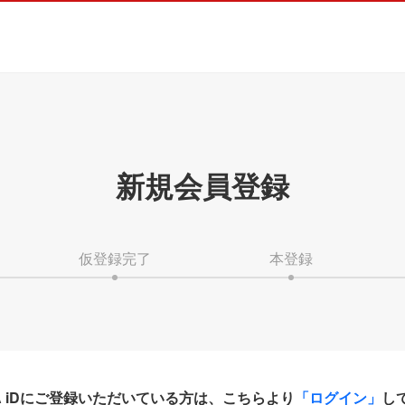
新規会員登録
仮登録完了
本登録
HA iDにご登録いただいている方は、こちらより
「ログイン」
し