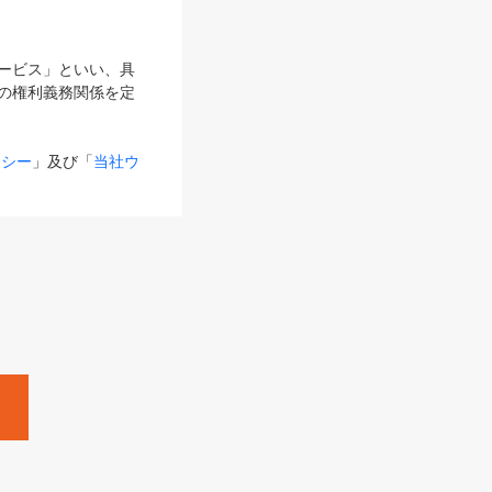
サービス」といい、具
の権利義務関係を定
リシー
」及び「
当社ウ
ものとします。
る内容とが異なる場合
るものとして使用し
変更後のサービスを含
。
Zine」「HRzine」