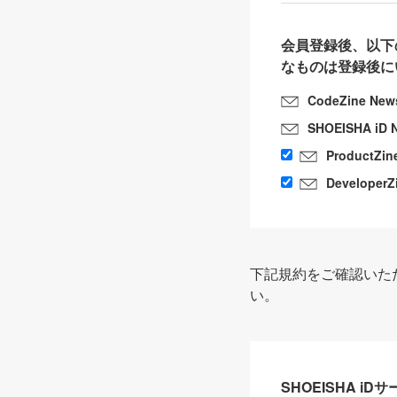
会員登録後、以下
なものは登録後に
CodeZine New
SHOEISHA iD 
ProductZin
DeveloperZ
下記規約をご確認いた
い。
SHOEISHA i