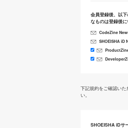
会員登録後、以下
なものは登録後に
CodeZine New
SHOEISHA iD 
ProductZin
DeveloperZ
下記規約をご確認いた
い。
SHOEISHA i