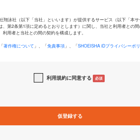
式会社翔泳社（以下「当社」といいます）が提供するサービス（以下「本
は、第2条第1項に定めるとおりとします）に関し、当社と利用者との間
、利用者と当社との間の契約を構成します。
「
著作権について
」、「
免責事項
」、「
SHOEISHA iDプライバシーポ
タの利用について（Cookieポリシー）
」は、本規約の一部を構成する
と、前項に記載する定めその他当社が定める各種規定や説明資料等におけ
優先して適用されるものとします。
利用規約に同意する
必須
下の用語は、本規約上別段の定めがない限り、以下に定める意味を有す
」とは、当社が提供する以下のサービス（名称や内容が変更された場合、
仮登録する
サービスに関連して当社が実施するイベントやキャンペーンをいいます
p」「CodeZine」「MarkeZine」「EnterpriseZine」「ECzine」「Biz/
ductZine」「AIdiver」「SE Event」