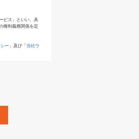
サービス」といい、具
の権利義務関係を定
リシー
」及び「
当社ウ
ものとします。
る内容とが異なる場合
るものとして使用し
変更後のサービスを含
。
Zine」「HRzine」