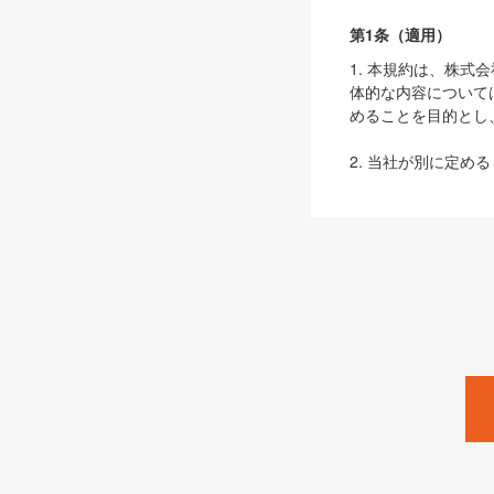
第1条（適用）
1. 本規約は、株
体的な内容について
めることを目的とし
2. 当社が別に定める
ェブサイト上でのデー
3. 本規約の内容
は、本規約の規定が
第2条（定義）
本規約において、以
ます。
1. 「本サービス
みます）及びこれら
「SEBook」「SESho
「SalesZine」「Pro