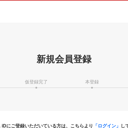
新規会員登録
仮登録完了
本登録
HA iDにご登録いただいている方は、こちらより
「ログイン」
し