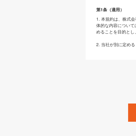
第1条（適用）
1. 本規約は、株
体的な内容について
めることを目的とし
2. 当社が別に定める
ェブサイト上でのデー
3. 本規約の内容
は、本規約の規定が
第2条（定義）
本規約において、以
ます。
1. 「本サービス
みます）及びこれら
「SEBook」「SESho
「SalesZine」「Pro