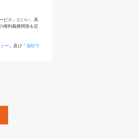
サービス」といい、具
の権利義務関係を定
リシー
」及び「
当社ウ
ものとします。
る内容とが異なる場合
るものとして使用し
変更後のサービスを含
。
Zine」「HRzine」