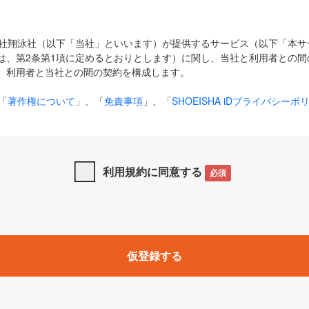
式会社翔泳社（以下「当社」といいます）が提供するサービス（以下「本
は、第2条第1項に定めるとおりとします）に関し、当社と利用者との間
、利用者と当社との間の契約を構成します。
「
著作権について
」、「
免責事項
」、「
SHOEISHA iDプライバシーポ
タの利用について（Cookieポリシー）
」は、本規約の一部を構成する
と、前項に記載する定めその他当社が定める各種規定や説明資料等におけ
優先して適用されるものとします。
利用規約に同意する
必須
下の用語は、本規約上別段の定めがない限り、以下に定める意味を有す
」とは、当社が提供する以下のサービス（名称や内容が変更された場合、
仮登録する
サービスに関連して当社が実施するイベントやキャンペーンをいいます
p」「CodeZine」「MarkeZine」「EnterpriseZine」「ECzine」「Biz/
ductZine」「AIdiver」「SE Event」