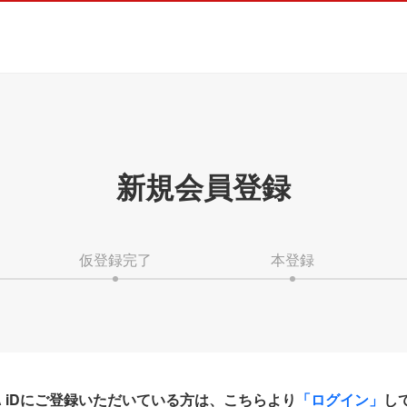
新規会員登録
仮登録完了
本登録
HA iDにご登録いただいている方は、こちらより
「ログイン」
し