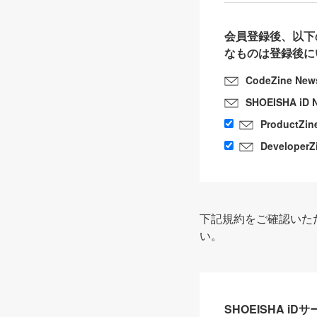
会員登録後、以下
なものは登録後に
CodeZine New
SHOEISHA iD 
ProductZin
DeveloperZ
下記規約をご確認いた
い。
SHOEISHA i