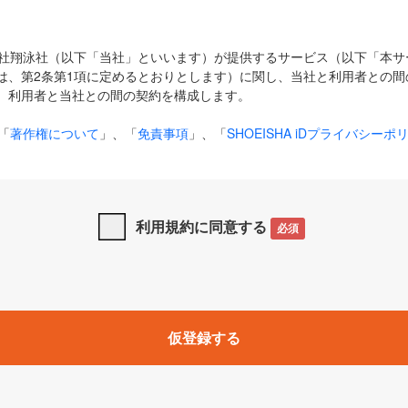
式会社翔泳社（以下「当社」といいます）が提供するサービス（以下「本
は、第2条第1項に定めるとおりとします）に関し、当社と利用者との間
、利用者と当社との間の契約を構成します。
「
著作権について
」、「
免責事項
」、「
SHOEISHA iDプライバシーポ
タの利用について（Cookieポリシー）
」は、本規約の一部を構成する
と、前項に記載する定めその他当社が定める各種規定や説明資料等におけ
優先して適用されるものとします。
利用規約に同意する
必須
下の用語は、本規約上別段の定めがない限り、以下に定める意味を有す
」とは、当社が提供する以下のサービス（名称や内容が変更された場合、
仮登録する
サービスに関連して当社が実施するイベントやキャンペーンをいいます
p」「CodeZine」「MarkeZine」「EnterpriseZine」「ECzine」「Biz/
ductZine」「AIdiver」「SE Event」