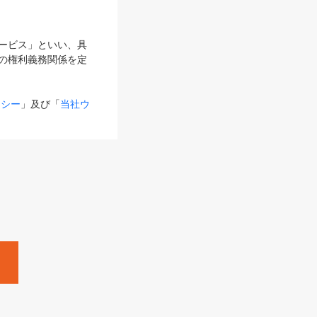
サービス」といい、具
の権利義務関係を定
リシー
」及び「
当社ウ
ものとします。
る内容とが異なる場合
るものとして使用し
変更後のサービスを含
。
Zine」「HRzine」