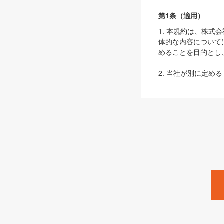
第1条（適用）
1. 本規約は、株
体的な内容について
めることを目的とし
2. 当社が別に定める
ェブサイト上でのデー
3. 本規約の内容
は、本規約の規定が
第2条（定義）
本規約において、以
ます。
1. 「本サービス
みます）及びこれら
「SEBook」「SESho
「SalesZine」「Pro