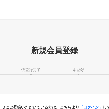
新規会員登録
仮登録完了
本登録
HA iDにご登録いただいている方は、こちらより
「ログイン」
し