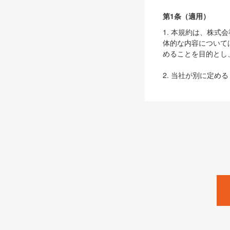
第1条（適用）
1. 本規約は、株
体的な内容について
めることを目的とし
2. 当社が別に定める
ェブサイト上でのデー
3. 本規約の内容
は、本規約の規定が
第2条（定義）
本規約において、以
ます。
1. 「本サービス
みます）及びこれら
「SEBook」「SESho
「SalesZine」「Pro