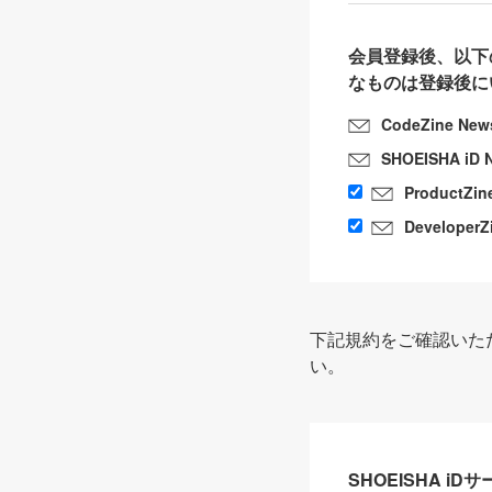
会員登録後、以下
なものは登録後に
CodeZine New
SHOEISHA iD 
ProductZin
DeveloperZ
下記規約をご確認いた
い。
SHOEISHA i