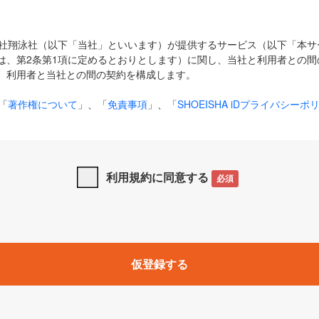
式会社翔泳社（以下「当社」といいます）が提供するサービス（以下「本
は、第2条第1項に定めるとおりとします）に関し、当社と利用者との間
、利用者と当社との間の契約を構成します。
「
著作権について
」、「
免責事項
」、「
SHOEISHA iDプライバシーポ
タの利用について（Cookieポリシー）
」は、本規約の一部を構成する
と、前項に記載する定めその他当社が定める各種規定や説明資料等におけ
優先して適用されるものとします。
利用規約に同意する
必須
下の用語は、本規約上別段の定めがない限り、以下に定める意味を有す
」とは、当社が提供する以下のサービス（名称や内容が変更された場合、
仮登録する
サービスに関連して当社が実施するイベントやキャンペーンをいいます
p」「CodeZine」「MarkeZine」「EnterpriseZine」「ECzine」「Biz/
ductZine」「AIdiver」「SE Event」