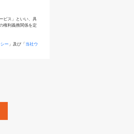
サービス」といい、具
の権利義務関係を定
リシー
」及び「
当社ウ
ものとします。
る内容とが異なる場合
るものとして使用し
変更後のサービスを含
。
Zine」「HRzine」