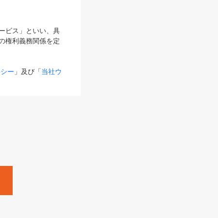
サービス」といい、具
の権利義務関係を定
リシー
」及び「
当社ウ
ものとします。
る内容とが異なる場合
るものとして使用し
変更後のサービスを含
。
Zine」「HRzine」