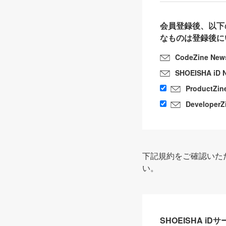
会員登録後、以下
なものは登録後に
CodeZine New
SHOEISHA iD 
ProductZin
DeveloperZ
下記規約をご確認いた
い。
SHOEISHA i