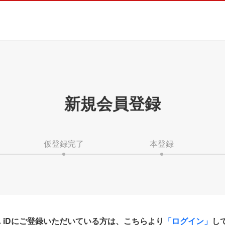
新規会員登録
仮登録完了
本登録
HA iDにご登録いただいている方は、こちらより
「ログイン」
し