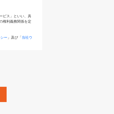
サービス」といい、具
の権利義務関係を定
リシー
」及び「
当社ウ
ものとします。
る内容とが異なる場合
るものとして使用し
変更後のサービスを含
。
Zine」「HRzine」