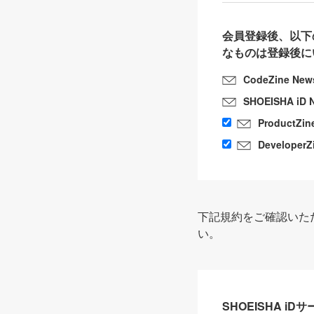
会員登録後、以下
なものは登録後に
CodeZine New
SHOEISHA iD 
ProductZin
DeveloperZ
下記規約をご確認いた
い。
SHOEISHA i