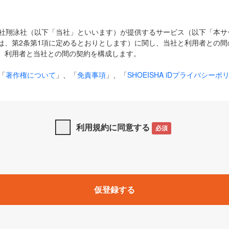
式会社翔泳社（以下「当社」といいます）が提供するサービス（以下「本
は、第2条第1項に定めるとおりとします）に関し、当社と利用者との間
、利用者と当社との間の契約を構成します。
「
著作権について
」、「
免責事項
」、「
SHOEISHA iDプライバシーポ
タの利用について（Cookieポリシー）
」は、本規約の一部を構成する
と、前項に記載する定めその他当社が定める各種規定や説明資料等におけ
優先して適用されるものとします。
利用規約に同意する
必須
下の用語は、本規約上別段の定めがない限り、以下に定める意味を有す
」とは、当社が提供する以下のサービス（名称や内容が変更された場合、
仮登録する
サービスに関連して当社が実施するイベントやキャンペーンをいいます
p」「CodeZine」「MarkeZine」「EnterpriseZine」「ECzine」「Biz/
ductZine」「AIdiver」「SE Event」