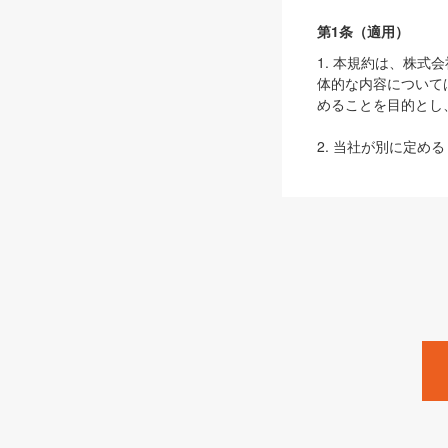
第1条（適用）
1. 本規約は、株
体的な内容について
めることを目的とし
2. 当社が別に定める
ェブサイト上でのデー
3. 本規約の内容
は、本規約の規定が
第2条（定義）
本規約において、以
ます。
1. 「本サービス
みます）及びこれら
「SEBook」「SESho
「SalesZine」「Pro