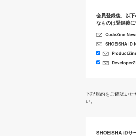
会員登録後、以下
なものは登録後に
CodeZine New
SHOEISHA iD 
ProductZin
DeveloperZ
下記規約をご確認いた
い。
SHOEISHA i