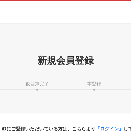
新規会員登録
仮登録完了
本登録
HA iDにご登録いただいている方は、こちらより
「ログイン」
し