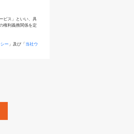
サービス」といい、具
の権利義務関係を定
リシー
」及び「
当社ウ
ものとします。
る内容とが異なる場合
るものとして使用し
変更後のサービスを含
。
Zine」「HRzine」