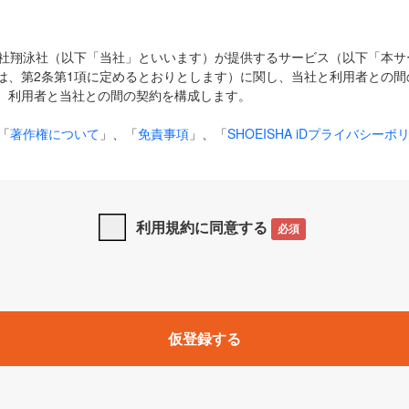
式会社翔泳社（以下「当社」といいます）が提供するサービス（以下「本
は、第2条第1項に定めるとおりとします）に関し、当社と利用者との間
、利用者と当社との間の契約を構成します。
「
著作権について
」、「
免責事項
」、「
SHOEISHA iDプライバシーポ
タの利用について（Cookieポリシー）
」は、本規約の一部を構成する
と、前項に記載する定めその他当社が定める各種規定や説明資料等におけ
優先して適用されるものとします。
利用規約に同意する
必須
下の用語は、本規約上別段の定めがない限り、以下に定める意味を有す
」とは、当社が提供する以下のサービス（名称や内容が変更された場合、
仮登録する
サービスに関連して当社が実施するイベントやキャンペーンをいいます
p」「CodeZine」「MarkeZine」「EnterpriseZine」「ECzine」「Biz/
ductZine」「AIdiver」「SE Event」