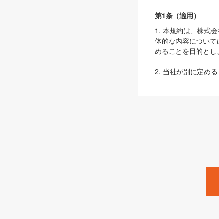
第1条（適用）
1. 本規約は、株
体的な内容について
めることを目的とし
2. 当社が別に定める
ェブサイト上でのデー
3. 本規約の内容
は、本規約の規定が
第2条（定義）
本規約において、以
ます。
1. 「本サービス
みます）及びこれら
「SEBook」「SESho
「SalesZine」「Pro