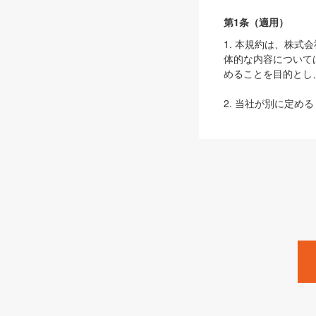
第1条（適用）
1. 本規約は、株
体的な内容について
めることを目的とし
2. 当社が別に定める
ェブサイト上でのデー
3. 本規約の内容
は、本規約の規定が
第2条（定義）
本規約において、以
ます。
1. 「本サービス
みます）及びこれら
「SEBook」「SESho
「SalesZine」「Pro