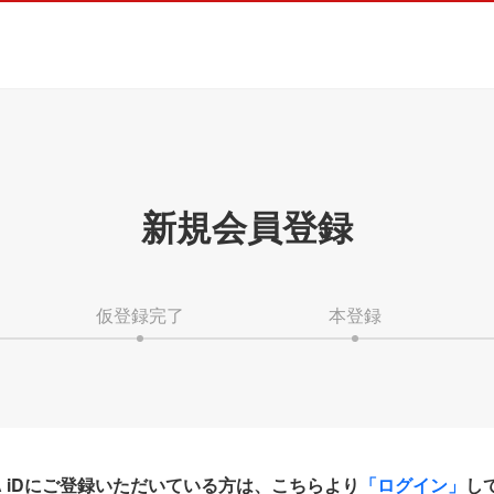
新規会員登録
仮登録完了
本登録
HA iDにご登録いただいている方は、こちらより
「ログイン」
し