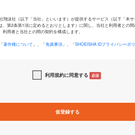
式会社翔泳社（以下「当社」といいます）が提供するサービス（以下「本
は、第2条第1項に定めるとおりとします）に関し、当社と利用者との間
、利用者と当社との間の契約を構成します。
「
著作権について
」、「
免責事項
」、「
SHOEISHA iDプライバシーポ
タの利用について（Cookieポリシー）
」は、本規約の一部を構成する
と、前項に記載する定めその他当社が定める各種規定や説明資料等におけ
優先して適用されるものとします。
利用規約に同意する
必須
下の用語は、本規約上別段の定めがない限り、以下に定める意味を有す
」とは、当社が提供する以下のサービス（名称や内容が変更された場合、
仮登録する
サービスに関連して当社が実施するイベントやキャンペーンをいいます
p」「CodeZine」「MarkeZine」「EnterpriseZine」「ECzine」「Biz/
ductZine」「AIdiver」「SE Event」