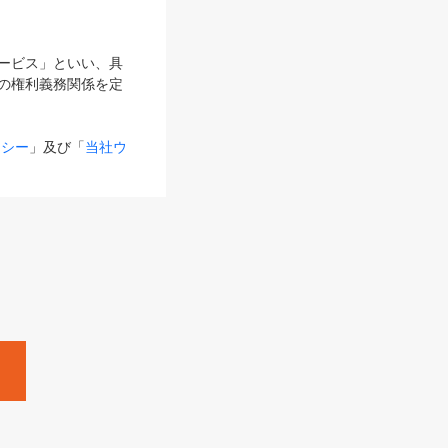
サービス」といい、具
の権利義務関係を定
リシー
」及び「
当社ウ
ものとします。
る内容とが異なる場合
るものとして使用し
変更後のサービスを含
。
Zine」「HRzine」