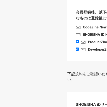
会員登録後、以下
なものは登録後に
CodeZine New
SHOEISHA iD 
ProductZin
DeveloperZ
下記規約をご確認いた
い。
SHOEISHA i