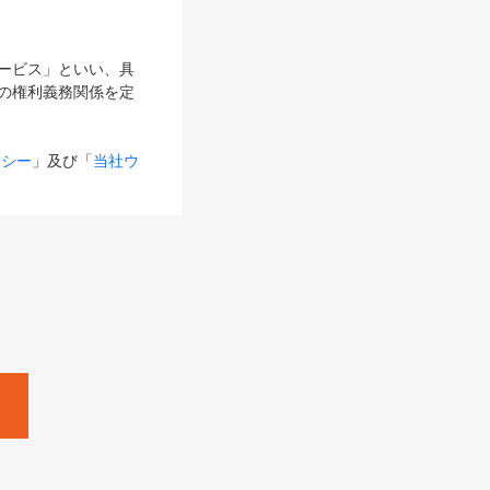
サービス」といい、具
の権利義務関係を定
リシー
」及び「
当社ウ
ものとします。
る内容とが異なる場合
るものとして使用し
変更後のサービスを含
。
Zine」「HRzine」