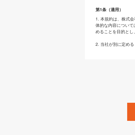
第1条（適用）
1. 本規約は、株
体的な内容について
めることを目的とし
2. 当社が別に定める
ェブサイト上でのデー
3. 本規約の内容
は、本規約の規定が
第2条（定義）
本規約において、以
ます。
1. 「本サービス
みます）及びこれら
「SEBook」「SESho
「SalesZine」「Pro