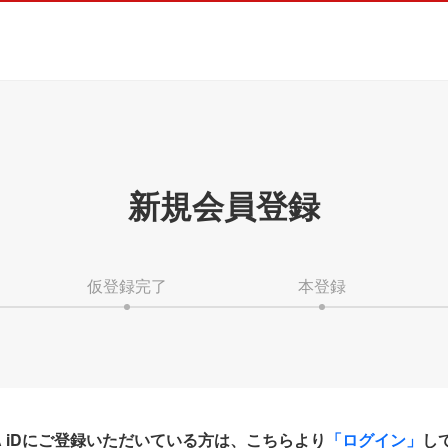
新規会員登録
仮登録完了
本登録
HA iDにご登録いただいている方は、こちらより
「ログイン」
し