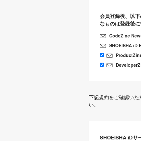
会員登録後、以下
なものは登録後に
CodeZine New
SHOEISHA iD 
ProductZin
DeveloperZ
下記規約をご確認いた
い。
SHOEISHA i