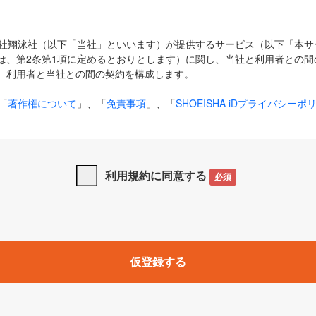
式会社翔泳社（以下「当社」といいます）が提供するサービス（以下「本
は、第2条第1項に定めるとおりとします）に関し、当社と利用者との間
、利用者と当社との間の契約を構成します。
「
著作権について
」、「
免責事項
」、「
SHOEISHA iDプライバシーポ
タの利用について（Cookieポリシー）
」は、本規約の一部を構成する
と、前項に記載する定めその他当社が定める各種規定や説明資料等におけ
優先して適用されるものとします。
利用規約に同意する
必須
下の用語は、本規約上別段の定めがない限り、以下に定める意味を有す
」とは、当社が提供する以下のサービス（名称や内容が変更された場合、
仮登録する
サービスに関連して当社が実施するイベントやキャンペーンをいいます
p」「CodeZine」「MarkeZine」「EnterpriseZine」「ECzine」「Biz/
ductZine」「AIdiver」「SE Event」