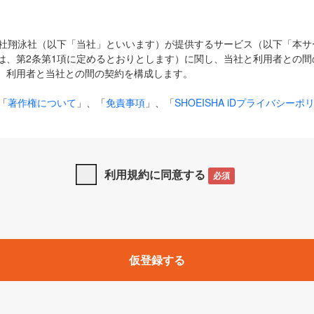
式会社翔泳社（以下「当社」といいます）が提供するサービス（以下「本
は、第2条第1項に定めるとおりとします）に関し、当社と利用者との間
、利用者と当社との間の契約を構成します。
「
著作権について
」、「
免責事項
」、「
SHOEISHA iDプライバシーポ
タの利用について（Cookieポリシー）
」は、本規約の一部を構成する
と、前項に記載する定めその他当社が定める各種規定や説明資料等におけ
優先して適用されるものとします。
利用規約に同意する
必須
下の用語は、本規約上別段の定めがない限り、以下に定める意味を有す
」とは、当社が提供する以下のサービス（名称や内容が変更された場合、
仮登録する
サービスに関連して当社が実施するイベントやキャンペーンをいいます
p」「CodeZine」「MarkeZine」「EnterpriseZine」「ECzine」「Biz/
ductZine」「AIdiver」「SE Event」