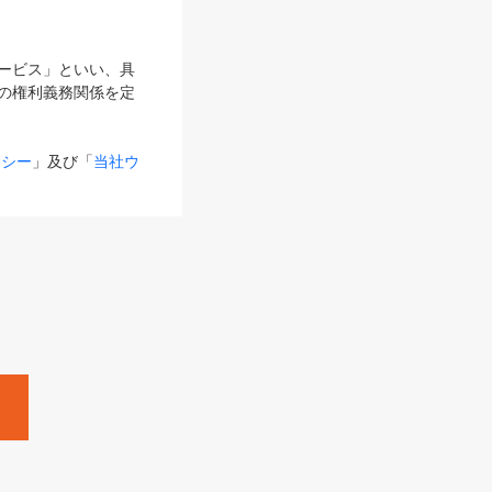
サービス」といい、具
の権利義務関係を定
リシー
」及び「
当社ウ
ものとします。
る内容とが異なる場合
るものとして使用し
変更後のサービスを含
。
Zine」「HRzine」