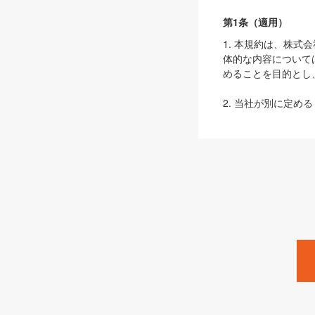
第1条（適用）
1. 本規約は、株
体的な内容について
めることを目的とし
2. 当社が別に定める
ェブサイト上でのデー
3. 本規約の内容
は、本規約の規定が
第2条（定義）
本規約において、以
ます。
1. 「本サービス
みます）及びこれら
「SEBook」「SESho
「SalesZine」「Pro