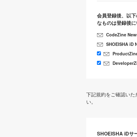
会員登録後、以下
なものは登録後に
CodeZine New
SHOEISHA iD 
ProductZin
DeveloperZ
下記規約をご確認いた
い。
SHOEISHA i