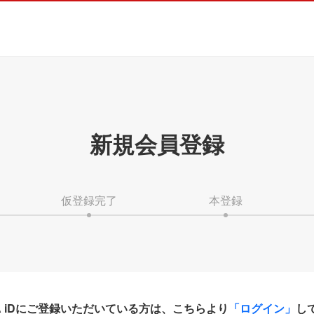
新規会員登録
仮登録完了
本登録
HA iDにご登録いただいている方は、こちらより
「ログイン」
し