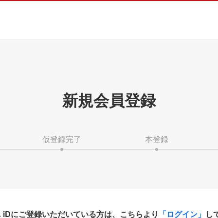
新規会員登録
仮登録完了
本登録
HA iDにご登録いただいている方は、こちらより
「ログイン」
し