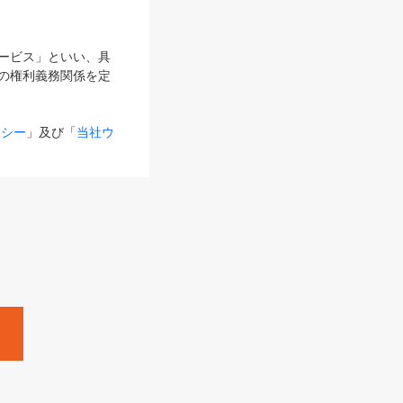
サービス」といい、具
の権利義務関係を定
リシー
」及び「
当社ウ
ものとします。
る内容とが異なる場合
るものとして使用し
変更後のサービスを含
。
Zine」「HRzine」