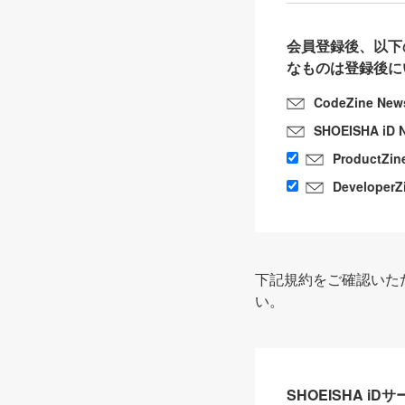
会員登録後、以下
なものは登録後に
CodeZine New
SHOEISHA iD 
ProductZin
DeveloperZ
下記規約をご確認いた
い。
SHOEISHA i