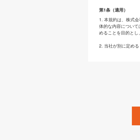
第1条（適用）
1. 本規約は、株
体的な内容について
めることを目的とし
2. 当社が別に定める
ェブサイト上でのデー
3. 本規約の内容
は、本規約の規定が
第2条（定義）
本規約において、以
ます。
1. 「本サービス
みます）及びこれら
「SEBook」「SESho
「SalesZine」「Pro