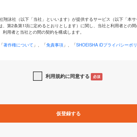
式会社翔泳社（以下「当社」といいます）が提供するサービス（以下「本
は、第2条第1項に定めるとおりとします）に関し、当社と利用者との間
、利用者と当社との間の契約を構成します。
「
著作権について
」、「
免責事項
」、「
SHOEISHA iDプライバシーポ
タの利用について（Cookieポリシー）
」は、本規約の一部を構成する
と、前項に記載する定めその他当社が定める各種規定や説明資料等におけ
優先して適用されるものとします。
利用規約に同意する
必須
下の用語は、本規約上別段の定めがない限り、以下に定める意味を有す
」とは、当社が提供する以下のサービス（名称や内容が変更された場合、
仮登録する
サービスに関連して当社が実施するイベントやキャンペーンをいいます
p」「CodeZine」「MarkeZine」「EnterpriseZine」「ECzine」「Biz/
ductZine」「AIdiver」「SE Event」