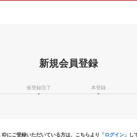
新規会員登録
仮登録完了
本登録
HA iDにご登録いただいている方は、こちらより
「ログイン」
し