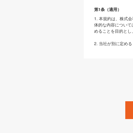
第1条（適用）
1. 本規約は、株
体的な内容について
めることを目的とし
2. 当社が別に定める
ェブサイト上でのデー
3. 本規約の内容
は、本規約の規定が
第2条（定義）
本規約において、以
ます。
1. 「本サービス
みます）及びこれら
「SEBook」「SESho
「SalesZine」「Pro