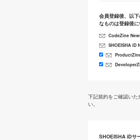
会員登録後、以下
なものは登録後に
CodeZine New
SHOEISHA iD 
ProductZin
DeveloperZ
下記規約をご確認いた
い。
SHOEISHA i