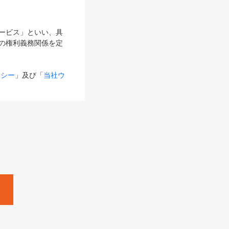
サービス」といい、具
の権利義務関係を定
リシー
」及び「
当社ウ
ものとします。
る内容とが異なる場合
るものとして使用し
変更後のサービスを含
。
Zine」「HRzine」