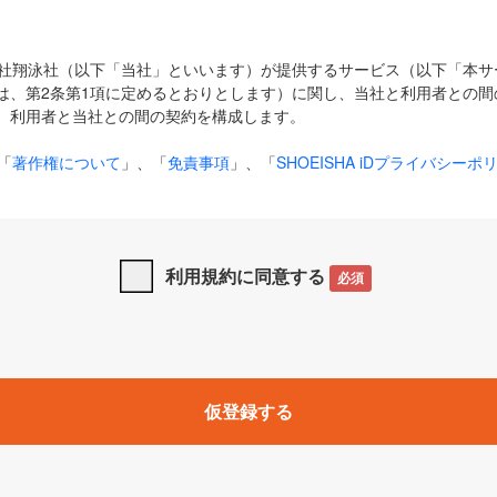
式会社翔泳社（以下「当社」といいます）が提供するサービス（以下「本
は、第2条第1項に定めるとおりとします）に関し、当社と利用者との間
、利用者と当社との間の契約を構成します。
「
著作権について
」、「
免責事項
」、「
SHOEISHA iDプライバシーポ
タの利用について（Cookieポリシー）
」は、本規約の一部を構成する
と、前項に記載する定めその他当社が定める各種規定や説明資料等におけ
優先して適用されるものとします。
利用規約に同意する
必須
下の用語は、本規約上別段の定めがない限り、以下に定める意味を有す
」とは、当社が提供する以下のサービス（名称や内容が変更された場合、
仮登録する
サービスに関連して当社が実施するイベントやキャンペーンをいいます
p」「CodeZine」「MarkeZine」「EnterpriseZine」「ECzine」「Biz/
ductZine」「AIdiver」「SE Event」