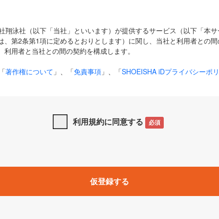
式会社翔泳社（以下「当社」といいます）が提供するサービス（以下「本
は、第2条第1項に定めるとおりとします）に関し、当社と利用者との間
、利用者と当社との間の契約を構成します。
「
著作権について
」、「
免責事項
」、「
SHOEISHA iDプライバシーポ
タの利用について（Cookieポリシー）
」は、本規約の一部を構成する
と、前項に記載する定めその他当社が定める各種規定や説明資料等におけ
優先して適用されるものとします。
利用規約に同意する
必須
下の用語は、本規約上別段の定めがない限り、以下に定める意味を有す
」とは、当社が提供する以下のサービス（名称や内容が変更された場合、
仮登録する
サービスに関連して当社が実施するイベントやキャンペーンをいいます
p」「CodeZine」「MarkeZine」「EnterpriseZine」「ECzine」「Biz/
ductZine」「AIdiver」「SE Event」