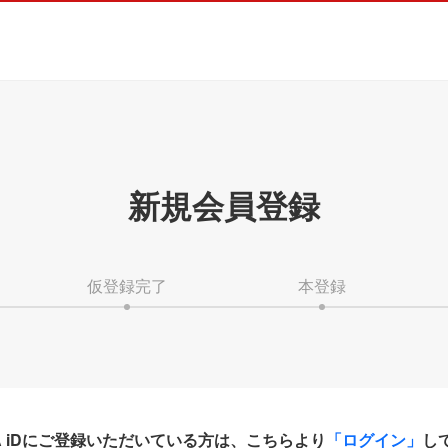
新規会員登録
仮登録完了
本登録
HA iDにご登録いただいている方は、こちらより
「ログイン」
し