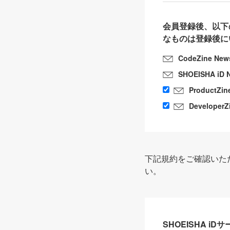
会員登録後、以下
なものは登録後に
CodeZine New
SHOEISHA iD 
ProductZin
DeveloperZ
下記規約をご確認いた
い。
SHOEISHA i