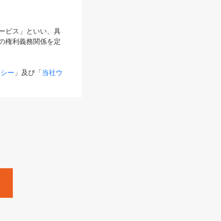
サービス」といい、具
の権利義務関係を定
リシー
」及び「
当社ウ
ものとします。
る内容とが異なる場合
るものとして使用し
変更後のサービスを含
。
Zine」「HRzine」