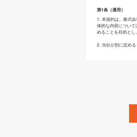
第1条（適用）
1. 本規約は、株
体的な内容について
めることを目的とし
2. 当社が別に定める
ェブサイト上でのデー
3. 本規約の内容
は、本規約の規定が
第2条（定義）
本規約において、以
ます。
1. 「本サービス
みます）及びこれら
「SEBook」「SESho
「SalesZine」「Pro