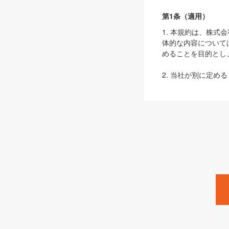
第1条（適用）
1. 本規約は、株
体的な内容について
めることを目的とし
2. 当社が別に定める
ェブサイト上でのデー
3. 本規約の内容
は、本規約の規定が
第2条（定義）
本規約において、以
ます。
1. 「本サービス
みます）及びこれら
「SEBook」「SESho
「SalesZine」「Pro