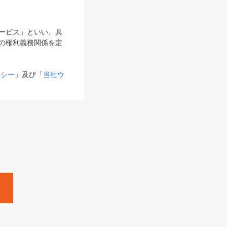
サービス」といい、具
の権利義務関係を定
リシー
」及び「
当社ウ
ものとします。
る内容とが異なる場合
るものとして使用し
変更後のサービスを含
。
Zine」「HRzine」