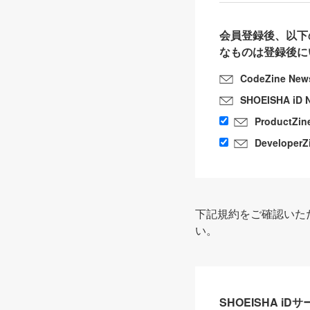
会員登録後、以下
なものは登録後に
CodeZine New
SHOEISHA iD 
ProductZin
DeveloperZ
下記規約をご確認いた
い。
SHOEISHA i