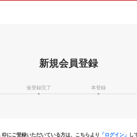
新規会員登録
仮登録完了
本登録
HA iDにご登録いただいている方は、こちらより
「ログイン」
し