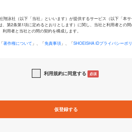
式会社翔泳社（以下「当社」といいます）が提供するサービス（以下「本
は、第2条第1項に定めるとおりとします）に関し、当社と利用者との間
、利用者と当社との間の契約を構成します。
「
著作権について
」、「
免責事項
」、「
SHOEISHA iDプライバシーポ
タの利用について（Cookieポリシー）
」は、本規約の一部を構成する
と、前項に記載する定めその他当社が定める各種規定や説明資料等におけ
優先して適用されるものとします。
利用規約に同意する
必須
下の用語は、本規約上別段の定めがない限り、以下に定める意味を有す
」とは、当社が提供する以下のサービス（名称や内容が変更された場合、
仮登録する
サービスに関連して当社が実施するイベントやキャンペーンをいいます
p」「CodeZine」「MarkeZine」「EnterpriseZine」「ECzine」「Biz/
ductZine」「AIdiver」「SE Event」