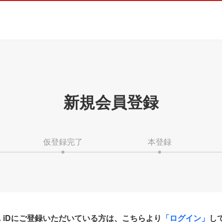
新規会員登録
仮登録完了
本登録
HA iDにご登録いただいている方は、こちらより
「ログイン」
し