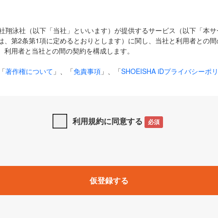
式会社翔泳社（以下「当社」といいます）が提供するサービス（以下「本
は、第2条第1項に定めるとおりとします）に関し、当社と利用者との間
、利用者と当社との間の契約を構成します。
「
著作権について
」、「
免責事項
」、「
SHOEISHA iDプライバシーポ
タの利用について（Cookieポリシー）
」は、本規約の一部を構成する
と、前項に記載する定めその他当社が定める各種規定や説明資料等におけ
優先して適用されるものとします。
利用規約に同意する
必須
下の用語は、本規約上別段の定めがない限り、以下に定める意味を有す
」とは、当社が提供する以下のサービス（名称や内容が変更された場合、
仮登録する
サービスに関連して当社が実施するイベントやキャンペーンをいいます
p」「CodeZine」「MarkeZine」「EnterpriseZine」「ECzine」「Biz/
ductZine」「AIdiver」「SE Event」