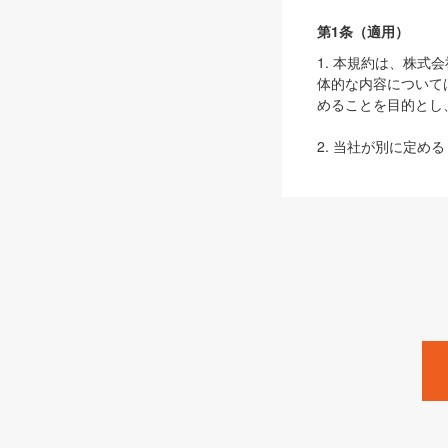
第1条（適用）
1. 本規約は、株
体的な内容について
めることを目的とし
2. 当社が別に定める
ェブサイト上でのデー
3. 本規約の内容
は、本規約の規定が
第2条（定義）
本規約において、以
ます。
1. 「本サービス
みます）及びこれら
「SEBook」「SESho
「SalesZine」「Pro