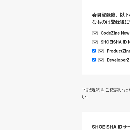
会員登録後、以下
なものは登録後に
CodeZine New
SHOEISHA iD 
ProductZin
DeveloperZ
下記規約をご確認いた
い。
SHOEISHA i