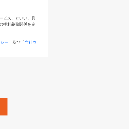
サービス」といい、具
の権利義務関係を定
リシー
」及び「
当社ウ
ものとします。
る内容とが異なる場合
るものとして使用し
変更後のサービスを含
。
Zine」「HRzine」