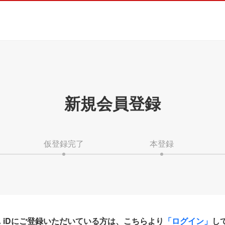
新規会員登録
仮登録完了
本登録
HA iDにご登録いただいている方は、こちらより
「ログイン」
し