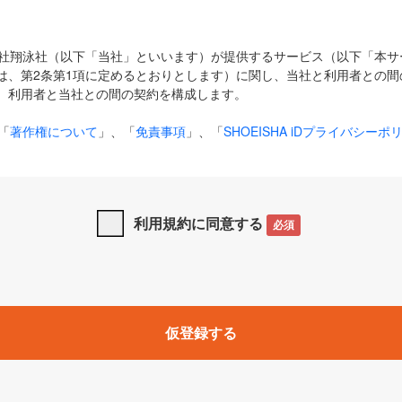
式会社翔泳社（以下「当社」といいます）が提供するサービス（以下「本
は、第2条第1項に定めるとおりとします）に関し、当社と利用者との間
、利用者と当社との間の契約を構成します。
「
著作権について
」、「
免責事項
」、「
SHOEISHA iDプライバシーポ
タの利用について（Cookieポリシー）
」は、本規約の一部を構成する
と、前項に記載する定めその他当社が定める各種規定や説明資料等におけ
優先して適用されるものとします。
利用規約に同意する
必須
下の用語は、本規約上別段の定めがない限り、以下に定める意味を有す
」とは、当社が提供する以下のサービス（名称や内容が変更された場合、
仮登録する
サービスに関連して当社が実施するイベントやキャンペーンをいいます
p」「CodeZine」「MarkeZine」「EnterpriseZine」「ECzine」「Biz/
ductZine」「AIdiver」「SE Event」