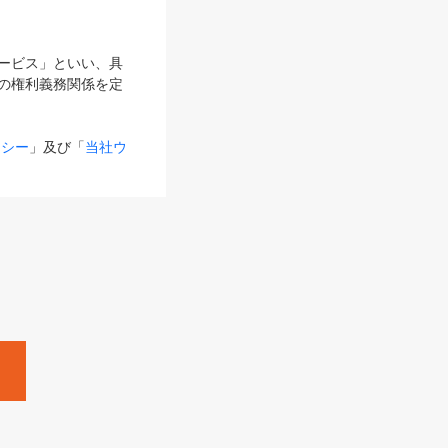
サービス」といい、具
の権利義務関係を定
リシー
」及び「
当社ウ
ものとします。
る内容とが異なる場合
るものとして使用し
変更後のサービスを含
。
Zine」「HRzine」