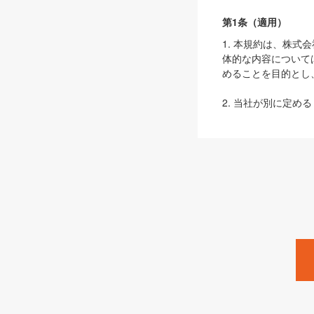
第1条（適用）
1. 本規約は、株
体的な内容について
めることを目的とし
2. 当社が別に定める
ェブサイト上でのデー
3. 本規約の内容
は、本規約の規定が
第2条（定義）
本規約において、以
ます。
1. 「本サービス
みます）及びこれら
「SEBook」「SESho
「SalesZine」「Pro