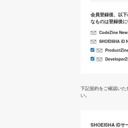
会員登録後、以下
なものは登録後に
CodeZine New
SHOEISHA iD 
ProductZin
DeveloperZ
下記規約をご確認いた
い。
SHOEISHA i