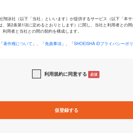
式会社翔泳社（以下「当社」といいます）が提供するサービス（以下「本
は、第2条第1項に定めるとおりとします）に関し、当社と利用者との間
、利用者と当社との間の契約を構成します。
「
著作権について
」、「
免責事項
」、「
SHOEISHA iDプライバシーポ
タの利用について（Cookieポリシー）
」は、本規約の一部を構成する
と、前項に記載する定めその他当社が定める各種規定や説明資料等におけ
優先して適用されるものとします。
利用規約に同意する
必須
下の用語は、本規約上別段の定めがない限り、以下に定める意味を有す
」とは、当社が提供する以下のサービス（名称や内容が変更された場合、
仮登録する
サービスに関連して当社が実施するイベントやキャンペーンをいいます
p」「CodeZine」「MarkeZine」「EnterpriseZine」「ECzine」「Biz/
ductZine」「AIdiver」「SE Event」