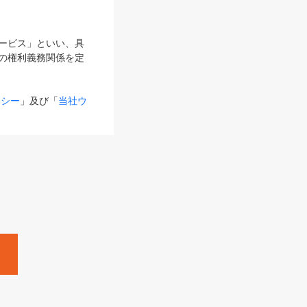
サービス」といい、具
の権利義務関係を定
リシー
」及び「
当社ウ
ものとします。
る内容とが異なる場合
るものとして使用し
変更後のサービスを含
。
Zine」「HRzine」