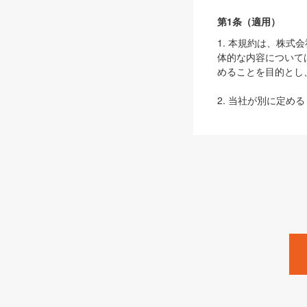
第1条（適用）
1. 本規約は、株
体的な内容について
めることを目的とし
2. 当社が別に定める
ェブサイト上でのデー
3. 本規約の内容
は、本規約の規定が
第2条（定義）
本規約において、以
ます。
1. 「本サービス
みます）及びこれら
「SEBook」「SESho
「SalesZine」「Pro