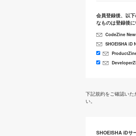
会員登録後、以下
なものは登録後に
CodeZine New
SHOEISHA iD 
ProductZin
DeveloperZ
下記規約をご確認いた
い。
SHOEISHA i