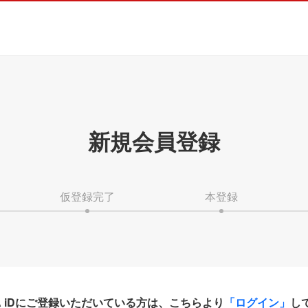
新規会員登録
仮登録完了
本登録
HA iDにご登録いただいている方は、こちらより
「ログイン」
し