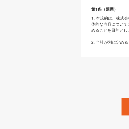
第1条（適用）
1. 本規約は、株
体的な内容について
めることを目的とし
2. 当社が別に定める
ェブサイト上でのデー
3. 本規約の内容
は、本規約の規定が
第2条（定義）
本規約において、以
ます。
1. 「本サービス
みます）及びこれら
「SEBook」「SESho
「SalesZine」「Pro