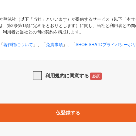
式会社翔泳社（以下「当社」といいます）が提供するサービス（以下「本
は、第2条第1項に定めるとおりとします）に関し、当社と利用者との間
、利用者と当社との間の契約を構成します。
「
著作権について
」、「
免責事項
」、「
SHOEISHA iDプライバシーポ
タの利用について（Cookieポリシー）
」は、本規約の一部を構成する
と、前項に記載する定めその他当社が定める各種規定や説明資料等におけ
優先して適用されるものとします。
利用規約に同意する
必須
下の用語は、本規約上別段の定めがない限り、以下に定める意味を有す
」とは、当社が提供する以下のサービス（名称や内容が変更された場合、
仮登録する
サービスに関連して当社が実施するイベントやキャンペーンをいいます
p」「CodeZine」「MarkeZine」「EnterpriseZine」「ECzine」「Biz/
ductZine」「AIdiver」「SE Event」