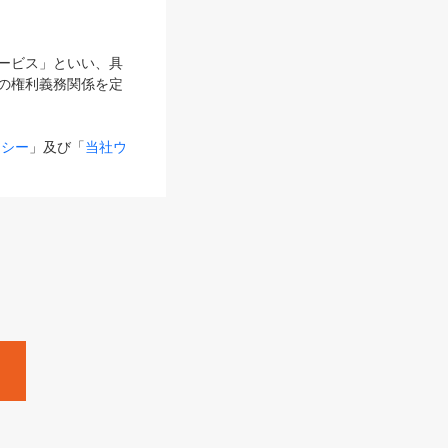
サービス」といい、具
の権利義務関係を定
リシー
」及び「
当社ウ
ものとします。
る内容とが異なる場合
るものとして使用し
変更後のサービスを含
。
Zine」「HRzine」