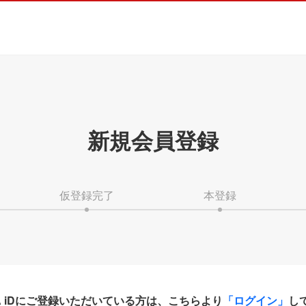
新規会員登録
仮登録完了
本登録
HA iDにご登録いただいている方は、こちらより
「ログイン」
し