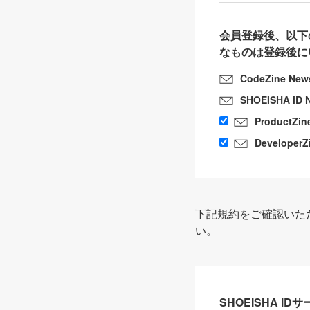
会員登録後、以下
なものは登録後に
CodeZine New
SHOEISHA iD 
ProductZin
DeveloperZ
下記規約をご確認いた
い。
SHOEISHA i