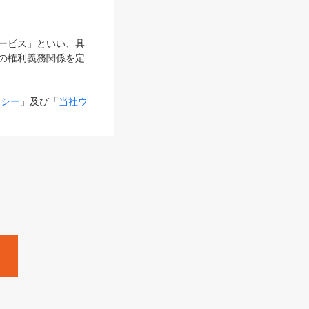
サービス」といい、具
の権利義務関係を定
リシー
」及び「
当社ウ
ものとします。
る内容とが異なる場合
るものとして使用し
変更後のサービスを含
。
Zine」「HRzine」