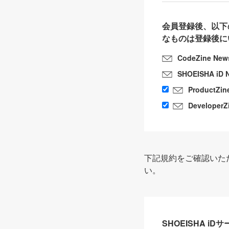
会員登録後、以下
なものは登録後に
CodeZine New
SHOEISHA iD 
ProductZin
DeveloperZ
下記規約をご確認いた
い。
SHOEISHA i