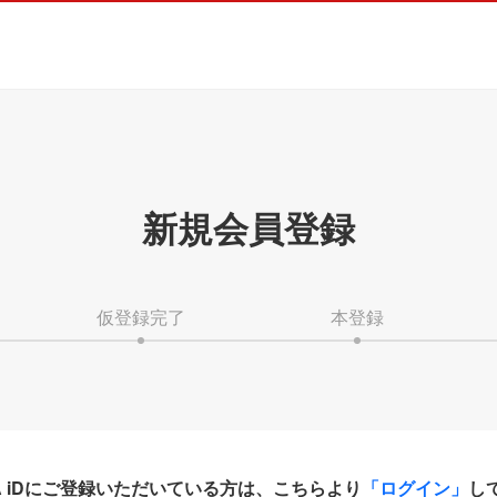
新規会員登録
仮登録完了
本登録
HA iDにご登録いただいている方は、こちらより
「ログイン」
し