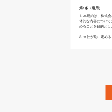
第1条（適用）
1. 本規約は、株
体的な内容について
めることを目的とし
2. 当社が別に定める
ェブサイト上でのデー
3. 本規約の内容
は、本規約の規定が
第2条（定義）
本規約において、以
ます。
1. 「本サービス
みます）及びこれら
「SEBook」「SESho
「SalesZine」「Pro