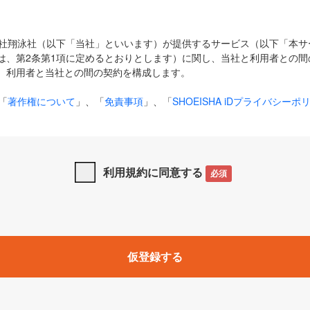
式会社翔泳社（以下「当社」といいます）が提供するサービス（以下「本
は、第2条第1項に定めるとおりとします）に関し、当社と利用者との間
、利用者と当社との間の契約を構成します。
「
著作権について
」、「
免責事項
」、「
SHOEISHA iDプライバシーポ
タの利用について（Cookieポリシー）
」は、本規約の一部を構成する
と、前項に記載する定めその他当社が定める各種規定や説明資料等におけ
優先して適用されるものとします。
利用規約に同意する
必須
下の用語は、本規約上別段の定めがない限り、以下に定める意味を有す
」とは、当社が提供する以下のサービス（名称や内容が変更された場合、
仮登録する
サービスに関連して当社が実施するイベントやキャンペーンをいいます
p」「CodeZine」「MarkeZine」「EnterpriseZine」「ECzine」「Biz/
ductZine」「AIdiver」「SE Event」