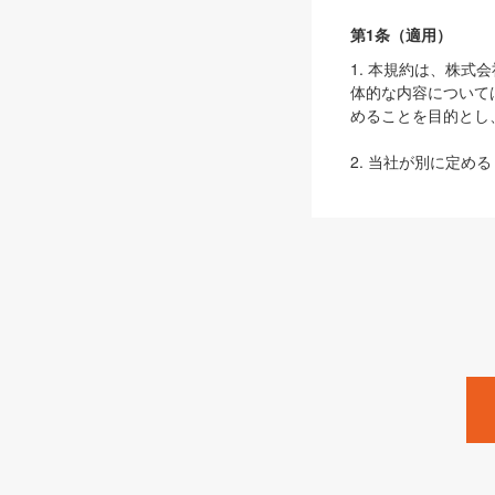
第1条（適用）
1. 本規約は、株
体的な内容について
めることを目的とし
2. 当社が別に定める
ェブサイト上でのデー
3. 本規約の内容
は、本規約の規定が
第2条（定義）
本規約において、以
ます。
1. 「本サービス
みます）及びこれら
「SEBook」「SESho
「SalesZine」「Pro