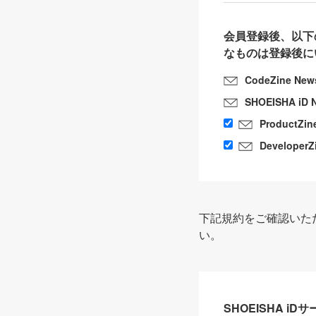
会員登録後、以下
なものは登録後に
CodeZine New
SHOEISHA iD 
ProductZin
DeveloperZ
下記規約をご確認いた
い。
SHOEISHA i