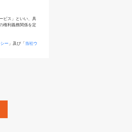
サービス」といい、具
の権利義務関係を定
リシー
」及び「
当社ウ
ものとします。
る内容とが異なる場合
るものとして使用し
変更後のサービスを含
。
Zine」「HRzine」