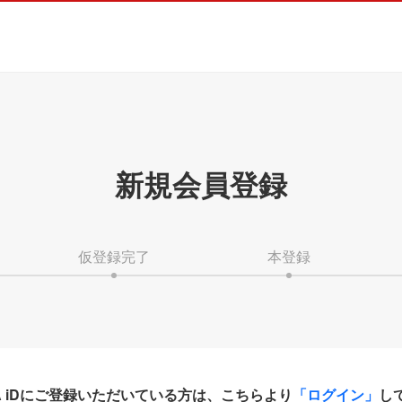
新規会員登録
仮登録完了
本登録
HA iDにご登録いただいている方は、こちらより
「ログイン」
し