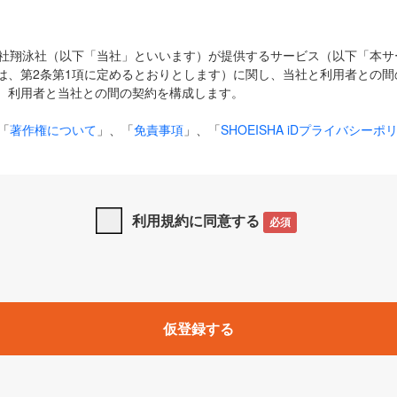
式会社翔泳社（以下「当社」といいます）が提供するサービス（以下「本
は、第2条第1項に定めるとおりとします）に関し、当社と利用者との間
、利用者と当社との間の契約を構成します。
「
著作権について
」、「
免責事項
」、「
SHOEISHA iDプライバシーポ
タの利用について（Cookieポリシー）
」は、本規約の一部を構成する
と、前項に記載する定めその他当社が定める各種規定や説明資料等におけ
優先して適用されるものとします。
利用規約に同意する
必須
下の用語は、本規約上別段の定めがない限り、以下に定める意味を有す
」とは、当社が提供する以下のサービス（名称や内容が変更された場合、
仮登録する
サービスに関連して当社が実施するイベントやキャンペーンをいいます
p」「CodeZine」「MarkeZine」「EnterpriseZine」「ECzine」「Biz/
ductZine」「AIdiver」「SE Event」