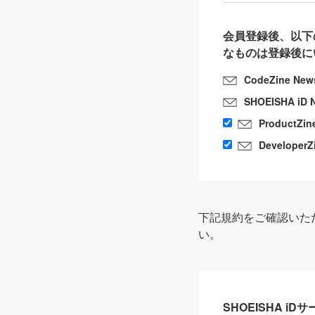
会員登録後、以下
なものは登録後に
CodeZine New
SHOEISHA iD 
ProductZin
DeveloperZ
下記規約をご確認いた
い。
SHOEISHA i