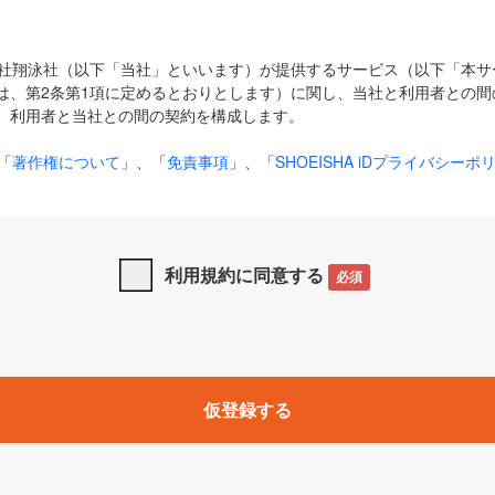
式会社翔泳社（以下「当社」といいます）が提供するサービス（以下「本
は、第2条第1項に定めるとおりとします）に関し、当社と利用者との間
、利用者と当社との間の契約を構成します。
「
著作権について
」、「
免責事項
」、「
SHOEISHA iDプライバシーポ
タの利用について（Cookieポリシー）
」は、本規約の一部を構成する
と、前項に記載する定めその他当社が定める各種規定や説明資料等におけ
優先して適用されるものとします。
利用規約に同意する
必須
下の用語は、本規約上別段の定めがない限り、以下に定める意味を有す
」とは、当社が提供する以下のサービス（名称や内容が変更された場合、
仮登録する
サービスに関連して当社が実施するイベントやキャンペーンをいいます
p」「CodeZine」「MarkeZine」「EnterpriseZine」「ECzine」「Biz/
ductZine」「AIdiver」「SE Event」