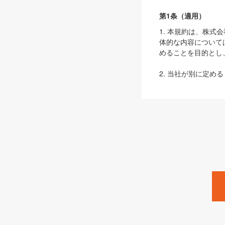
第1条（適用）
1. 本規約は、株
体的な内容について
めることを目的とし
2. 当社が別に定める
ェブサイト上でのデー
3. 本規約の内容
は、本規約の規定が
第2条（定義）
本規約において、以
ます。
1. 「本サービス
みます）及びこれら
「SEBook」「SESho
「SalesZine」「Pro