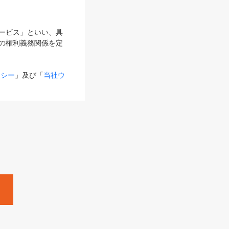
サービス」といい、具
の権利義務関係を定
リシー
」及び「
当社ウ
ものとします。
る内容とが異なる場合
るものとして使用し
変更後のサービスを含
。
Zine」「HRzine」