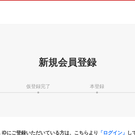
新規会員登録
仮登録完了
本登録
HA iDにご登録いただいている方は、こちらより
「ログイン」
し