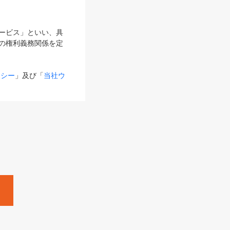
サービス」といい、具
の権利義務関係を定
リシー
」及び「
当社ウ
ものとします。
る内容とが異なる場合
るものとして使用し
変更後のサービスを含
。
Zine」「HRzine」