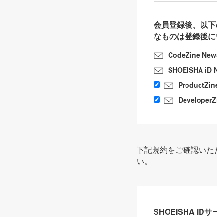
会員登録後、以下
なものは登録後に
CodeZine New
SHOEISHA iD 
ProductZin
DeveloperZ
下記規約をご確認いた
い。
SHOEISHA i