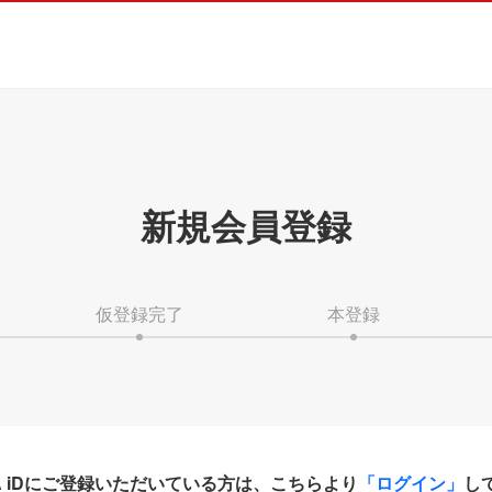
新規会員登録
仮登録完了
本登録
HA iDにご登録いただいている方は、こちらより
「ログイン」
し