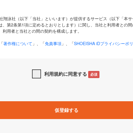
式会社翔泳社（以下「当社」といいます）が提供するサービス（以下「本
は、第2条第1項に定めるとおりとします）に関し、当社と利用者との間
、利用者と当社との間の契約を構成します。
「
著作権について
」、「
免責事項
」、「
SHOEISHA iDプライバシーポ
タの利用について（Cookieポリシー）
」は、本規約の一部を構成する
と、前項に記載する定めその他当社が定める各種規定や説明資料等におけ
優先して適用されるものとします。
利用規約に同意する
必須
下の用語は、本規約上別段の定めがない限り、以下に定める意味を有す
」とは、当社が提供する以下のサービス（名称や内容が変更された場合、
仮登録する
サービスに関連して当社が実施するイベントやキャンペーンをいいます
p」「CodeZine」「MarkeZine」「EnterpriseZine」「ECzine」「Biz/
ductZine」「AIdiver」「SE Event」