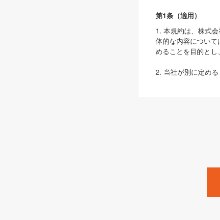
第1条（適用）
1. 本規約は、株
体的な内容について
めることを目的とし
2. 当社が別に定める
ェブサイト上でのデー
3. 本規約の内容
は、本規約の規定が
第2条（定義）
本規約において、以
ます。
1. 「本サービス
みます）及びこれら
「SEBook」「SESho
「SalesZine」「Pro