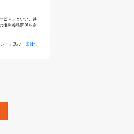
サービス」といい、具
の権利義務関係を定
リシー
」及び「
当社ウ
ものとします。
る内容とが異なる場合
るものとして使用し
変更後のサービスを含
。
Zine」「HRzine」