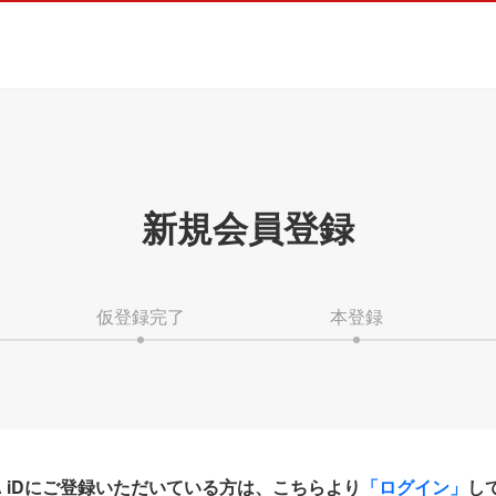
新規会員登録
仮登録完了
本登録
HA iDにご登録いただいている方は、こちらより
「ログイン」
し