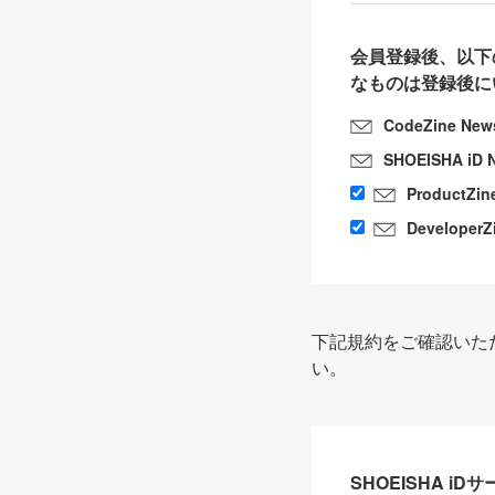
会員登録後、以下
なものは登録後に
CodeZine New
SHOEISHA iD 
ProductZin
DeveloperZ
下記規約をご確認いた
い。
SHOEISHA i