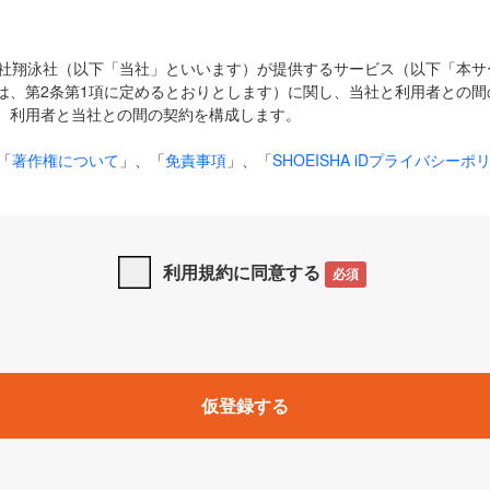
式会社翔泳社（以下「当社」といいます）が提供するサービス（以下「本
は、第2条第1項に定めるとおりとします）に関し、当社と利用者との間
、利用者と当社との間の契約を構成します。
「
著作権について
」、「
免責事項
」、「
SHOEISHA iDプライバシーポ
タの利用について（Cookieポリシー）
」は、本規約の一部を構成する
と、前項に記載する定めその他当社が定める各種規定や説明資料等におけ
優先して適用されるものとします。
利用規約に同意する
必須
下の用語は、本規約上別段の定めがない限り、以下に定める意味を有す
」とは、当社が提供する以下のサービス（名称や内容が変更された場合、
仮登録する
サービスに関連して当社が実施するイベントやキャンペーンをいいます
p」「CodeZine」「MarkeZine」「EnterpriseZine」「ECzine」「Biz/
ductZine」「AIdiver」「SE Event」