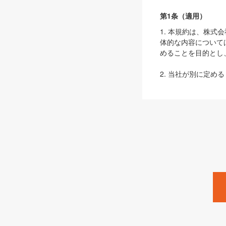
第1条（適用）
1. 本規約は、株
体的な内容について
めることを目的とし
2. 当社が別に定める
ェブサイト上でのデー
3. 本規約の内容
は、本規約の規定が
第2条（定義）
本規約において、以
ます。
1. 「本サービス
みます）及びこれら
「SEBook」「SESho
「SalesZine」「Pro