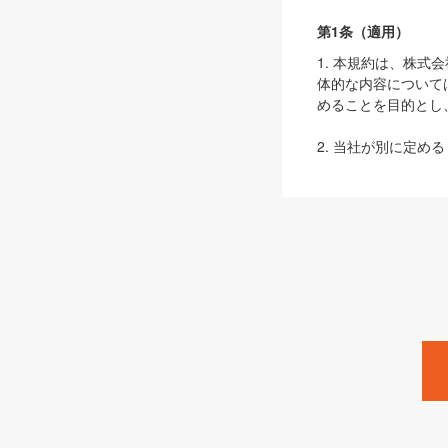
第1条（適用）
1. 本規約は、株
体的な内容について
めることを目的とし
2. 当社が別に定める
ェブサイト上でのデー
3. 本規約の内容
は、本規約の規定が
第2条（定義）
本規約において、以
ます。
1. 「本サービス
みます）及びこれら
「SEBook」「SESho
「SalesZine」「Pro