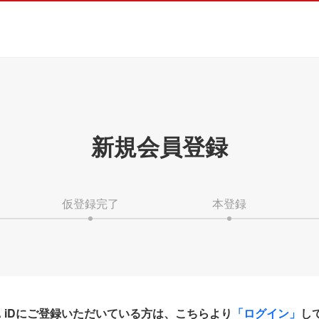
新規会員登録
仮登録完了
本登録
HA iDにご登録いただいている方は、こちらより
「ログイン」
し