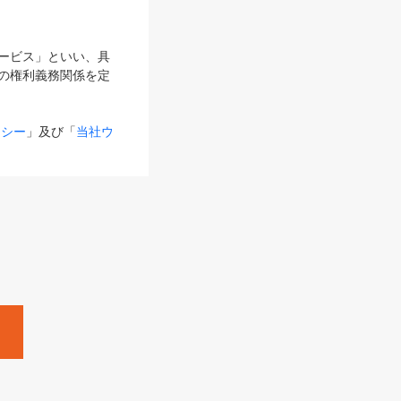
サービス」といい、具
の権利義務関係を定
リシー
」及び「
当社ウ
ものとします。
る内容とが異なる場合
るものとして使用し
変更後のサービスを含
。
Zine」「HRzine」