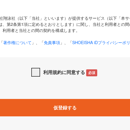
式会社翔泳社（以下「当社」といいます）が提供するサービス（以下「本
は、第2条第1項に定めるとおりとします）に関し、当社と利用者との間
、利用者と当社との間の契約を構成します。
「
著作権について
」、「
免責事項
」、「
SHOEISHA iDプライバシーポ
タの利用について（Cookieポリシー）
」は、本規約の一部を構成する
と、前項に記載する定めその他当社が定める各種規定や説明資料等におけ
優先して適用されるものとします。
利用規約に同意する
必須
下の用語は、本規約上別段の定めがない限り、以下に定める意味を有す
」とは、当社が提供する以下のサービス（名称や内容が変更された場合、
仮登録する
サービスに関連して当社が実施するイベントやキャンペーンをいいます
p」「CodeZine」「MarkeZine」「EnterpriseZine」「ECzine」「Biz/
ductZine」「AIdiver」「SE Event」