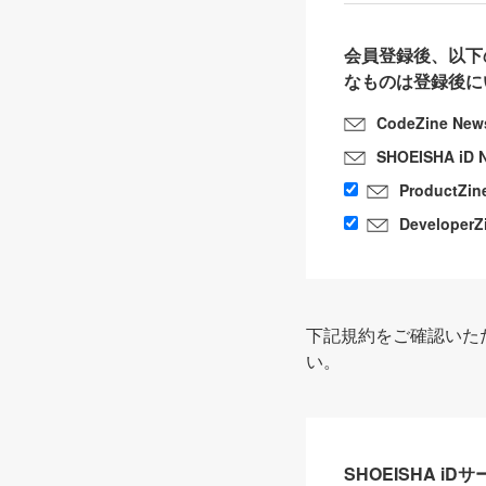
会員登録後、以下
なものは登録後に
CodeZine New
SHOEISHA iD 
ProductZin
DeveloperZ
下記規約をご確認いた
い。
SHOEISHA i