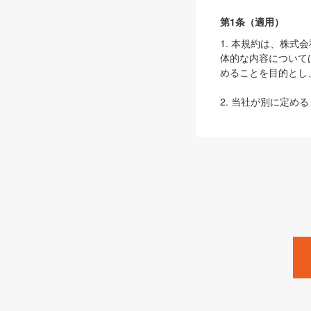
第1条（適用）
1. 本規約は、株
体的な内容について
めることを目的とし
2. 当社が別に定める
ェブサイト上でのデー
3. 本規約の内容
は、本規約の規定が
第2条（定義）
本規約において、以
ます。
1. 「本サービス
みます）及びこれら
「SEBook」「SESho
「SalesZine」「Pro