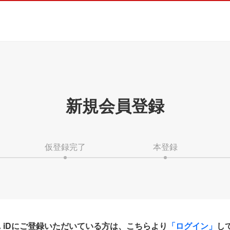
新規会員登録
仮登録完了
本登録
HA iDにご登録いただいている方は、こちらより
「ログイン」
し