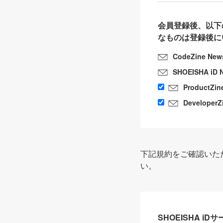
会員登録後、以下
なものは登録後に
CodeZine New
SHOEISHA iD 
ProductZin
DeveloperZ
下記規約をご確認いた
い。
SHOEISHA i