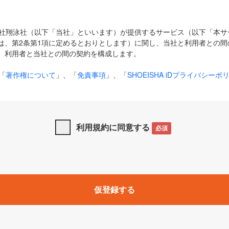
式会社翔泳社（以下「当社」といいます）が提供するサービス（以下「本
は、第2条第1項に定めるとおりとします）に関し、当社と利用者との間
、利用者と当社との間の契約を構成します。
「
著作権について
」、「
免責事項
」、「
SHOEISHA iDプライバシーポ
タの利用について（Cookieポリシー）
」は、本規約の一部を構成する
と、前項に記載する定めその他当社が定める各種規定や説明資料等におけ
優先して適用されるものとします。
利用規約に同意する
必須
下の用語は、本規約上別段の定めがない限り、以下に定める意味を有す
」とは、当社が提供する以下のサービス（名称や内容が変更された場合、
仮登録する
サービスに関連して当社が実施するイベントやキャンペーンをいいます
p」「CodeZine」「MarkeZine」「EnterpriseZine」「ECzine」「Biz/
ductZine」「AIdiver」「SE Event」