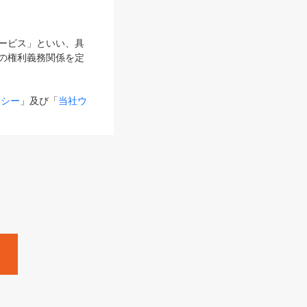
サービス」といい、具
の権利義務関係を定
リシー
」及び「
当社ウ
ものとします。
る内容とが異なる場合
るものとして使用し
変更後のサービスを含
。
Zine」「HRzine」