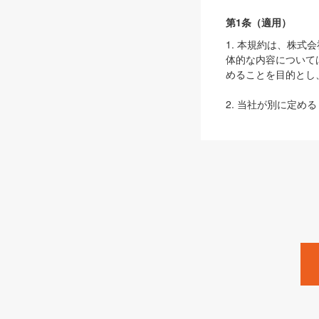
第1条（適用）
1. 本規約は、株
体的な内容について
めることを目的とし
2. 当社が別に定める
ェブサイト上でのデー
3. 本規約の内容
は、本規約の規定が
第2条（定義）
本規約において、以
ます。
1. 「本サービス
みます）及びこれら
「SEBook」「SESho
「SalesZine」「Pro