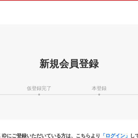
新規会員登録
仮登録完了
本登録
HA iDにご登録いただいている方は、こちらより
「ログイン」
し