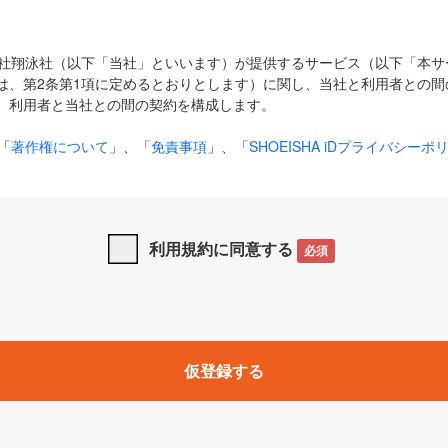
式会社翔泳社（以下「当社」といいます）が提供するサービス（以下「本
は、第2条第1項に定めるとおりとします）に関し、当社と利用者との間
、利用者と当社との間の契約を構成します。
「
著作権について
」、「
免責事項
」、「
SHOEISHA iDプライバシーポ
タの利用について（Cookieポリシー）
」は、本規約の一部を構成する
と、前項に記載する定めその他当社が定める各種規定や説明資料等におけ
優先して適用されるものとします。
利用規約に同意する
必須
下の用語は、本規約上別段の定めがない限り、以下に定める意味を有す
」とは、当社が提供する以下のサービス（名称や内容が変更された場合、
仮登録する
サービスに関連して当社が実施するイベントやキャンペーンをいいます
p」「CodeZine」「MarkeZine」「EnterpriseZine」「ECzine」「Biz/
ductZine」「AIdiver」「SE Event」