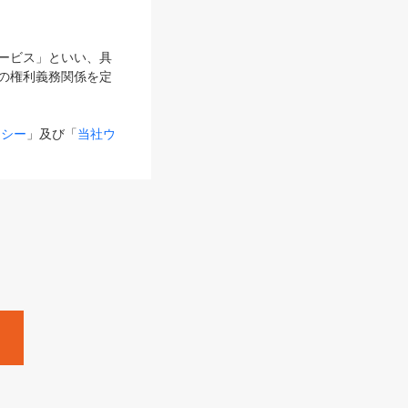
サービス」といい、具
の権利義務関係を定
リシー
」及び「
当社ウ
ものとします。
る内容とが異なる場合
るものとして使用し
変更後のサービスを含
。
Zine」「HRzine」