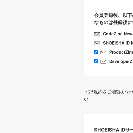
会員登録後、以下
なものは登録後に
CodeZine New
SHOEISHA iD 
ProductZin
DeveloperZ
下記規約をご確認いた
い。
SHOEISHA i