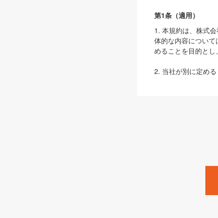
第1条（適用）
1. 本規約は、株
体的な内容について
めることを目的とし
2. 当社が別に定める
ェブサイト上でのデー
3. 本規約の内容
は、本規約の規定が
第2条（定義）
本規約において、以
ます。
1. 「本サービス
みます）及びこれら
「SEBook」「SESho
「SalesZine」「Pro