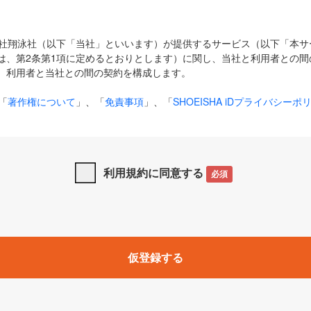
式会社翔泳社（以下「当社」といいます）が提供するサービス（以下「本
は、第2条第1項に定めるとおりとします）に関し、当社と利用者との間
、利用者と当社との間の契約を構成します。
「
著作権について
」、「
免責事項
」、「
SHOEISHA iDプライバシーポ
タの利用について（Cookieポリシー）
」は、本規約の一部を構成する
と、前項に記載する定めその他当社が定める各種規定や説明資料等におけ
優先して適用されるものとします。
利用規約に同意する
必須
下の用語は、本規約上別段の定めがない限り、以下に定める意味を有す
」とは、当社が提供する以下のサービス（名称や内容が変更された場合、
仮登録する
サービスに関連して当社が実施するイベントやキャンペーンをいいます
p」「CodeZine」「MarkeZine」「EnterpriseZine」「ECzine」「Biz/
ductZine」「AIdiver」「SE Event」