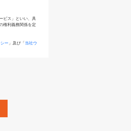
サービス」といい、具
の権利義務関係を定
リシー
」及び「
当社ウ
ものとします。
る内容とが異なる場合
るものとして使用し
変更後のサービスを含
。
Zine」「HRzine」