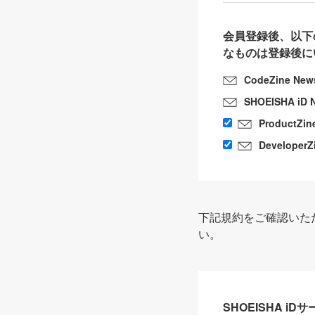
会員登録後、以下
なものは登録後に
CodeZine New
SHOEISHA iD 
ProductZin
DeveloperZ
下記規約をご確認いた
い。
SHOEISHA i