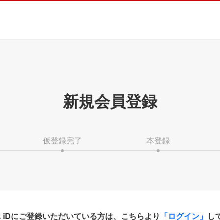
新規会員登録
仮登録完了
本登録
HA iDにご登録いただいている方は、こちらより
「ログイン」
し