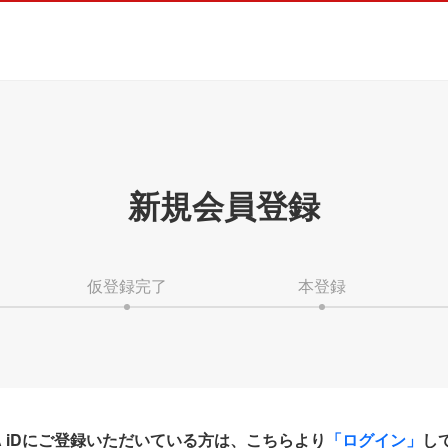
新規会員登録
仮登録完了
本登録
HA iDにご登録いただいている方は、こちらより
「ログイン」
し