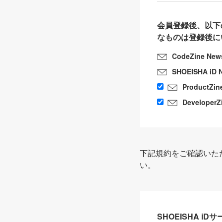
会員登録後、以下
なものは登録後に
CodeZine New
SHOEISHA iD 
ProductZin
DeveloperZ
下記規約をご確認いた
い。
SHOEISHA i