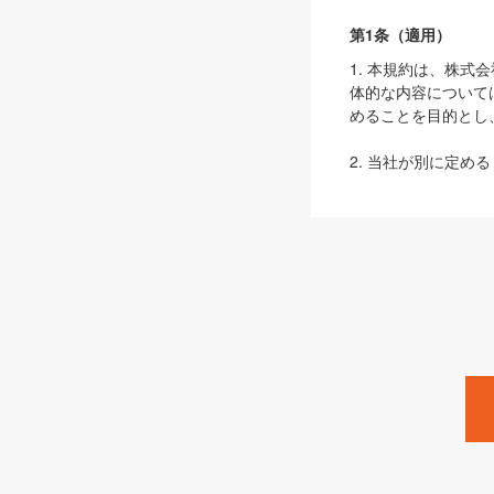
第1条（適用）
1. 本規約は、株
体的な内容について
めることを目的とし
2. 当社が別に定める
ェブサイト上でのデー
3. 本規約の内容
は、本規約の規定が
第2条（定義）
本規約において、以
ます。
1. 「本サービス
みます）及びこれら
「SEBook」「SESho
「SalesZine」「Pro