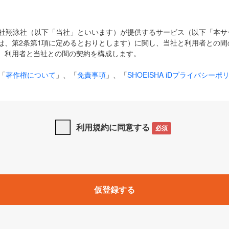
式会社翔泳社（以下「当社」といいます）が提供するサービス（以下「本
は、第2条第1項に定めるとおりとします）に関し、当社と利用者との間
、利用者と当社との間の契約を構成します。
「
著作権について
」、「
免責事項
」、「
SHOEISHA iDプライバシーポ
タの利用について（Cookieポリシー）
」は、本規約の一部を構成する
と、前項に記載する定めその他当社が定める各種規定や説明資料等におけ
優先して適用されるものとします。
利用規約に同意する
必須
下の用語は、本規約上別段の定めがない限り、以下に定める意味を有す
」とは、当社が提供する以下のサービス（名称や内容が変更された場合、
仮登録する
サービスに関連して当社が実施するイベントやキャンペーンをいいます
p」「CodeZine」「MarkeZine」「EnterpriseZine」「ECzine」「Biz/
ductZine」「AIdiver」「SE Event」