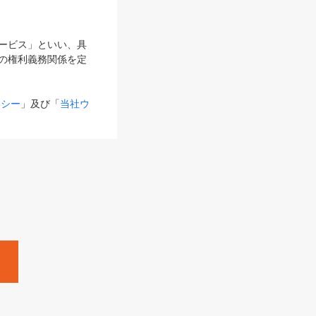
サービス」といい、具
の権利義務関係を定
リシー
」及び「
当社ウ
ものとします。
る内容とが異なる場合
るものとして使用し
変更後のサービスを含
。
Zine」「HRzine」