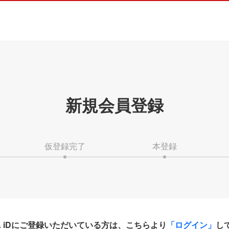
新規会員登録
仮登録完了
本登録
HA iDにご登録いただいている方は、こちらより
「ログイン」
し