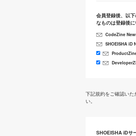
会員登録後、以下
なものは登録後に
CodeZine New
SHOEISHA iD 
ProductZin
DeveloperZ
下記規約をご確認いた
い。
SHOEISHA i