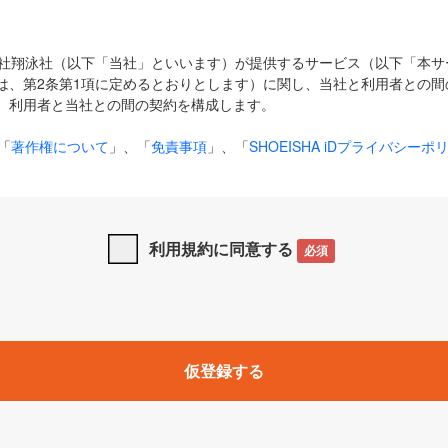
式会社翔泳社（以下「当社」といいます）が提供するサービス（以下「本
は、第2条第1項に定めるとおりとします）に関し、当社と利用者との間
、利用者と当社との間の契約を構成します。
「
著作権について
」、「
免責事項
」、「
SHOEISHA iDプライバシーポ
タの利用について（Cookieポリシー）
」は、本規約の一部を構成する
と、前項に記載する定めその他当社が定める各種規定や説明資料等におけ
優先して適用されるものとします。
利用規約に同意する
必須
下の用語は、本規約上別段の定めがない限り、以下に定める意味を有す
」とは、当社が提供する以下のサービス（名称や内容が変更された場合、
仮登録する
サービスに関連して当社が実施するイベントやキャンペーンをいいます
p」「CodeZine」「MarkeZine」「EnterpriseZine」「ECzine」「Biz/
ductZine」「AIdiver」「SE Event」