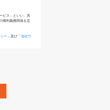
サービス」といい、具
の権利義務関係を定
リシー
」及び「
当社ウ
ものとします。
る内容とが異なる場合
るものとして使用し
変更後のサービスを含
。
Zine」「HRzine」