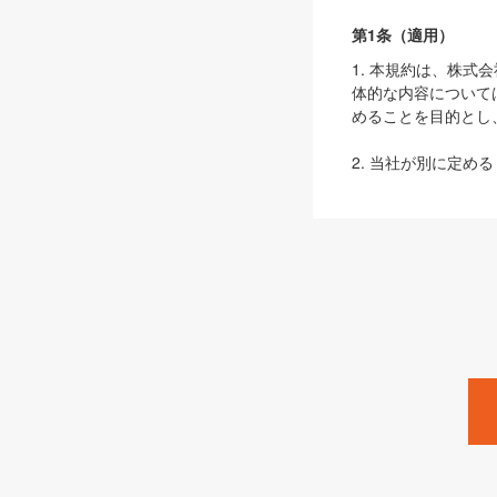
第1条（適用）
1. 本規約は、株
体的な内容について
めることを目的とし
2. 当社が別に定める
ェブサイト上でのデー
3. 本規約の内容
は、本規約の規定が
第2条（定義）
本規約において、以
ます。
1. 「本サービス
みます）及びこれら
「SEBook」「SESho
「SalesZine」「Pro