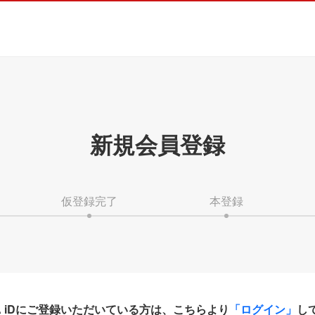
新規会員登録
仮登録完了
本登録
HA iDにご登録いただいている方は、こちらより
「ログイン」
し