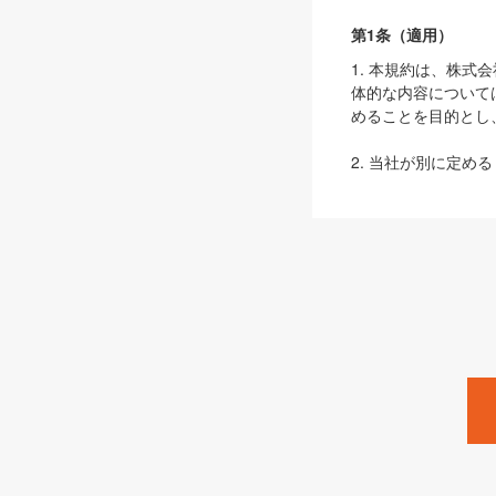
第1条（適用）
1. 本規約は、株
体的な内容について
めることを目的とし
2. 当社が別に定める
ェブサイト上でのデー
3. 本規約の内容
は、本規約の規定が
第2条（定義）
本規約において、以
ます。
1. 「本サービス
みます）及びこれら
「SEBook」「SESho
「SalesZine」「Pro