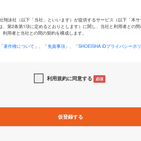
式会社翔泳社（以下「当社」といいます）が提供するサービス（以下「本
は、第2条第1項に定めるとおりとします）に関し、当社と利用者との間
、利用者と当社との間の契約を構成します。
「
著作権について
」、「
免責事項
」、「
SHOEISHA iDプライバシーポ
タの利用について（Cookieポリシー）
」は、本規約の一部を構成する
と、前項に記載する定めその他当社が定める各種規定や説明資料等におけ
優先して適用されるものとします。
利用規約に同意する
必須
下の用語は、本規約上別段の定めがない限り、以下に定める意味を有す
」とは、当社が提供する以下のサービス（名称や内容が変更された場合、
仮登録する
サービスに関連して当社が実施するイベントやキャンペーンをいいます
p」「CodeZine」「MarkeZine」「EnterpriseZine」「ECzine」「Biz/
ductZine」「AIdiver」「SE Event」