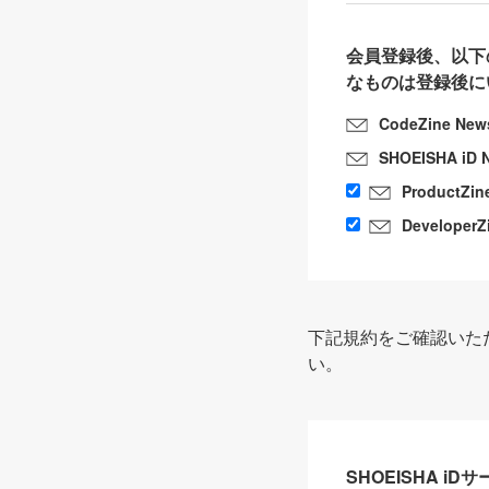
会員登録後、以下
なものは登録後に
CodeZine New
SHOEISHA iD 
ProductZin
DeveloperZ
下記規約をご確認いた
い。
SHOEISHA i