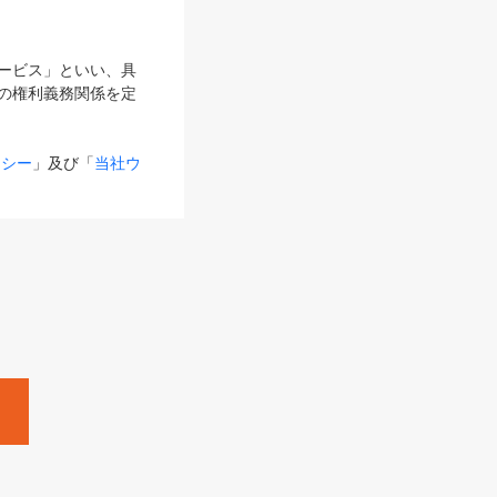
サービス」といい、具
の権利義務関係を定
リシー
」及び「
当社ウ
ものとします。
る内容とが異なる場合
るものとして使用し
変更後のサービスを含
。
Zine」「HRzine」