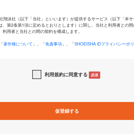
式会社翔泳社（以下「当社」といいます）が提供するサービス（以下「本
は、第2条第1項に定めるとおりとします）に関し、当社と利用者との間
、利用者と当社との間の契約を構成します。
「
著作権について
」、「
免責事項
」、「
SHOEISHA iDプライバシーポ
タの利用について（Cookieポリシー）
」は、本規約の一部を構成する
と、前項に記載する定めその他当社が定める各種規定や説明資料等におけ
優先して適用されるものとします。
利用規約に同意する
必須
下の用語は、本規約上別段の定めがない限り、以下に定める意味を有す
」とは、当社が提供する以下のサービス（名称や内容が変更された場合、
仮登録する
サービスに関連して当社が実施するイベントやキャンペーンをいいます
p」「CodeZine」「MarkeZine」「EnterpriseZine」「ECzine」「Biz/
ductZine」「AIdiver」「SE Event」