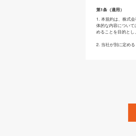
第1条（適用）
1. 本規約は、株
体的な内容について
めることを目的とし
2. 当社が別に定める
ェブサイト上でのデー
3. 本規約の内容
は、本規約の規定が
第2条（定義）
本規約において、以
ます。
1. 「本サービス
みます）及びこれら
「SEBook」「SESho
「SalesZine」「Pro