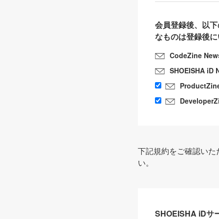
会員登録後、以下
なものは登録後に
CodeZine New
SHOEISHA iD 
ProductZin
DeveloperZ
下記規約をご確認いた
い。
SHOEISHA i