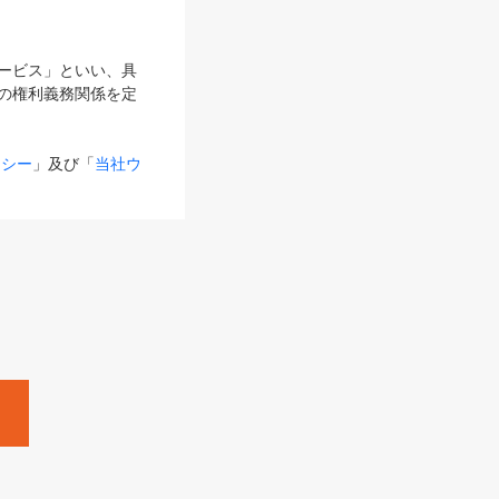
サービス」といい、具
の権利義務関係を定
リシー
」及び「
当社ウ
ものとします。
る内容とが異なる場合
るものとして使用し
変更後のサービスを含
。
Zine」「HRzine」