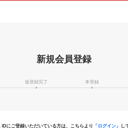
新規会員登録
仮登録完了
本登録
HA iDにご登録いただいている方は、こちらより
「ログイン」
し