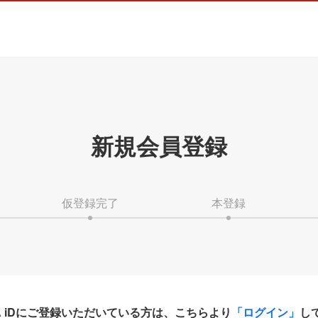
新規会員登録
仮登録完了
本登録
HA iDにご登録いただいている方は、こちらより
「ログイン」
し