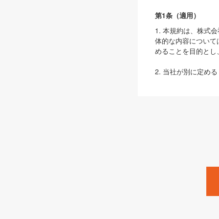
第1条（適用）
1. 本規約は、株
体的な内容について
めることを目的とし
2. 当社が別に定める
ェブサイト上でのデー
3. 本規約の内容
は、本規約の規定が
第2条（定義）
本規約において、以
ます。
1. 「本サービス
みます）及びこれら
「SEBook」「SESho
「SalesZine」「Pro