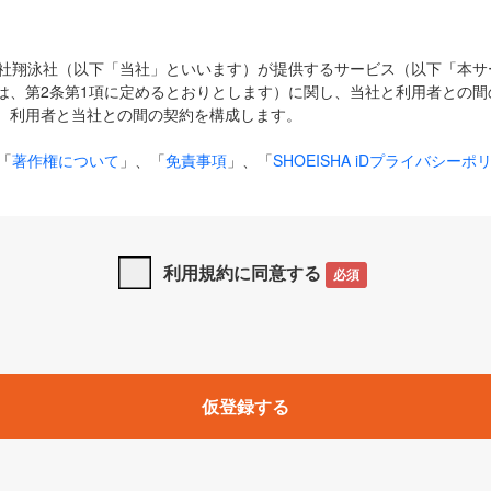
式会社翔泳社（以下「当社」といいます）が提供するサービス（以下「本
は、第2条第1項に定めるとおりとします）に関し、当社と利用者との間
、利用者と当社との間の契約を構成します。
「
著作権について
」、「
免責事項
」、「
SHOEISHA iDプライバシーポ
タの利用について（Cookieポリシー）
」は、本規約の一部を構成する
と、前項に記載する定めその他当社が定める各種規定や説明資料等におけ
優先して適用されるものとします。
利用規約に同意する
必須
下の用語は、本規約上別段の定めがない限り、以下に定める意味を有す
」とは、当社が提供する以下のサービス（名称や内容が変更された場合、
仮登録する
サービスに関連して当社が実施するイベントやキャンペーンをいいます
p」「CodeZine」「MarkeZine」「EnterpriseZine」「ECzine」「Biz/
ductZine」「AIdiver」「SE Event」