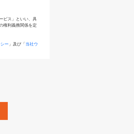
サービス」といい、具
の権利義務関係を定
リシー
」及び「
当社ウ
ものとします。
る内容とが異なる場合
るものとして使用し
変更後のサービスを含
。
Zine」「HRzine」