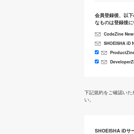
会員登録後、以下
なものは登録後に
CodeZine New
SHOEISHA iD 
ProductZin
DeveloperZ
下記規約をご確認いた
い。
SHOEISHA i