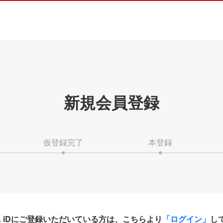
新規会員登録
仮登録完了
本登録
HA iDにご登録いただいている方は、こちらより
「ログイン」
し