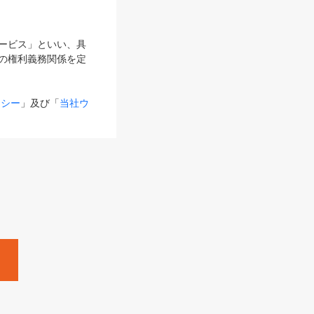
サービス」といい、具
の権利義務関係を定
リシー
」及び「
当社ウ
ものとします。
る内容とが異なる場合
るものとして使用し
変更後のサービスを含
。
Zine」「HRzine」