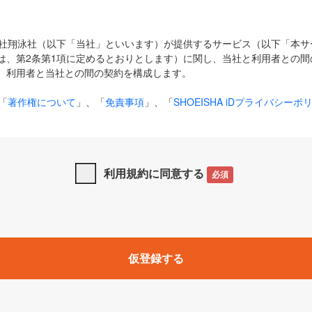
式会社翔泳社（以下「当社」といいます）が提供するサービス（以下「本
は、第2条第1項に定めるとおりとします）に関し、当社と利用者との間
、利用者と当社との間の契約を構成します。
「
著作権について
」、「
免責事項
」、「
SHOEISHA iDプライバシーポ
タの利用について（Cookieポリシー）
」は、本規約の一部を構成する
と、前項に記載する定めその他当社が定める各種規定や説明資料等におけ
優先して適用されるものとします。
利用規約に同意する
必須
下の用語は、本規約上別段の定めがない限り、以下に定める意味を有す
」とは、当社が提供する以下のサービス（名称や内容が変更された場合、
仮登録する
サービスに関連して当社が実施するイベントやキャンペーンをいいます
p」「CodeZine」「MarkeZine」「EnterpriseZine」「ECzine」「Biz/
ductZine」「AIdiver」「SE Event」