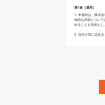
第1条（適用）
1. 本規約は、株
体的な内容について
めることを目的とし
2. 当社が別に定める
ェブサイト上でのデー
3. 本規約の内容
は、本規約の規定が
第2条（定義）
本規約において、以
ます。
1. 「本サービス
みます）及びこれら
「SEBook」「SESho
「SalesZine」「Pro