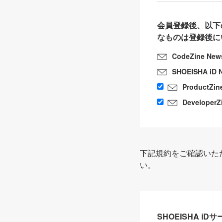
会員登録後、以下
なものは登録後に
CodeZine New
SHOEISHA iD 
ProductZin
DeveloperZ
下記規約をご確認いた
い。
SHOEISHA i