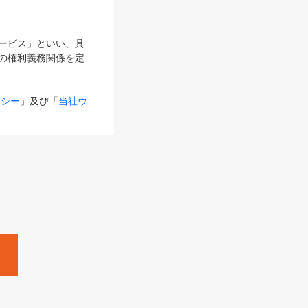
サービス」といい、具
の権利義務関係を定
リシー
」及び「
当社ウ
ものとします。
る内容とが異なる場合
るものとして使用し
変更後のサービスを含
。
Zine」「HRzine」