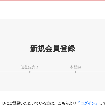
新規会員登録
仮登録完了
本登録
HA iDにご登録いただいている方は、こちらより
「ログイン」
し