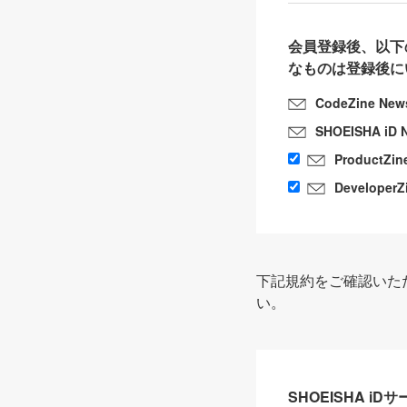
会員登録後、以下
なものは登録後に
CodeZine New
SHOEISHA iD 
ProductZin
DeveloperZ
下記規約をご確認いた
い。
SHOEISHA i