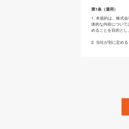
第1条（適用）
1. 本規約は、株
体的な内容について
めることを目的とし
2. 当社が別に定める
ェブサイト上でのデー
3. 本規約の内容
は、本規約の規定が
第2条（定義）
本規約において、以
ます。
1. 「本サービス
みます）及びこれら
「SEBook」「SESho
「SalesZine」「Pro