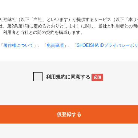
式会社翔泳社（以下「当社」といいます）が提供するサービス（以下「本
は、第2条第1項に定めるとおりとします）に関し、当社と利用者との間
、利用者と当社との間の契約を構成します。
「
著作権について
」、「
免責事項
」、「
SHOEISHA iDプライバシーポ
タの利用について（Cookieポリシー）
」は、本規約の一部を構成する
と、前項に記載する定めその他当社が定める各種規定や説明資料等におけ
優先して適用されるものとします。
利用規約に同意する
必須
下の用語は、本規約上別段の定めがない限り、以下に定める意味を有す
」とは、当社が提供する以下のサービス（名称や内容が変更された場合、
仮登録する
サービスに関連して当社が実施するイベントやキャンペーンをいいます
p」「CodeZine」「MarkeZine」「EnterpriseZine」「ECzine」「Biz/
ductZine」「AIdiver」「SE Event」