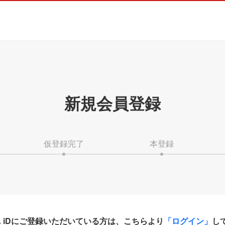
新規会員登録
仮登録完了
本登録
HA iDにご登録いただいている方は、こちらより
「ログイン」
し