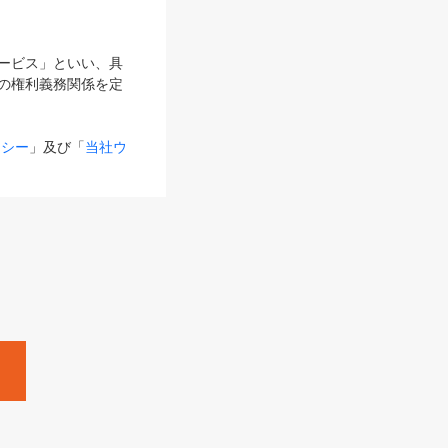
サービス」といい、具
の権利義務関係を定
リシー
」及び「
当社ウ
ものとします。
る内容とが異なる場合
るものとして使用し
変更後のサービスを含
。
Zine」「HRzine」