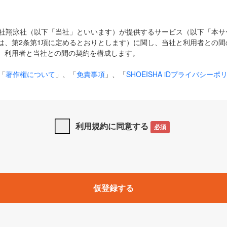
式会社翔泳社（以下「当社」といいます）が提供するサービス（以下「本
は、第2条第1項に定めるとおりとします）に関し、当社と利用者との間
、利用者と当社との間の契約を構成します。
「
著作権について
」、「
免責事項
」、「
SHOEISHA iDプライバシーポ
タの利用について（Cookieポリシー）
」は、本規約の一部を構成する
と、前項に記載する定めその他当社が定める各種規定や説明資料等におけ
優先して適用されるものとします。
利用規約に同意する
必須
下の用語は、本規約上別段の定めがない限り、以下に定める意味を有す
」とは、当社が提供する以下のサービス（名称や内容が変更された場合、
仮登録する
サービスに関連して当社が実施するイベントやキャンペーンをいいます
p」「CodeZine」「MarkeZine」「EnterpriseZine」「ECzine」「Biz/
ductZine」「AIdiver」「SE Event」