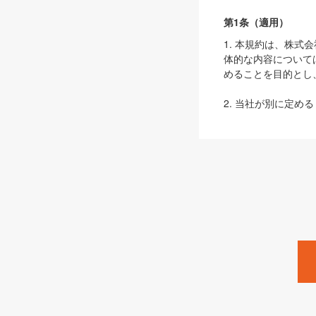
第1条（適用）
1. 本規約は、株
体的な内容について
めることを目的とし
2. 当社が別に定める
ェブサイト上でのデー
3. 本規約の内容
は、本規約の規定が
第2条（定義）
本規約において、以
ます。
1. 「本サービス
みます）及びこれら
「SEBook」「SESho
「SalesZine」「Pro