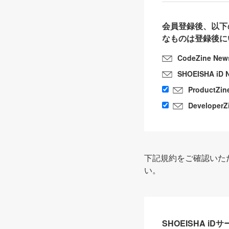
会員登録後、以下
なものは登録後に
CodeZine New
SHOEISHA iD 
ProductZin
DeveloperZ
下記規約をご確認いた
い。
SHOEISHA i