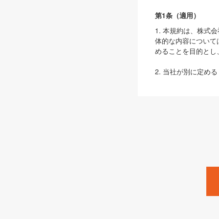
第1条（適用）
1. 本規約は、株
体的な内容について
めることを目的とし
2. 当社が別に定める
ェブサイト上でのデー
3. 本規約の内容
は、本規約の規定が
第2条（定義）
本規約において、以
ます。
1. 「本サービス
みます）及びこれら
「SEBook」「SESho
「SalesZine」「Pro