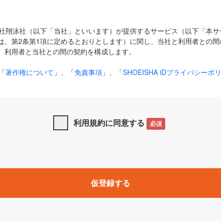
式会社翔泳社（以下「当社」といいます）が提供するサービス（以下「本
は、第2条第1項に定めるとおりとします）に関し、当社と利用者との間
、利用者と当社との間の契約を構成します。
「
著作権について
」、「
免責事項
」、「
SHOEISHA iDプライバシーポ
タの利用について（Cookieポリシー）
」は、本規約の一部を構成する
と、前項に記載する定めその他当社が定める各種規定や説明資料等におけ
優先して適用されるものとします。
利用規約に同意する
必須
下の用語は、本規約上別段の定めがない限り、以下に定める意味を有す
」とは、当社が提供する以下のサービス（名称や内容が変更された場合、
仮登録する
サービスに関連して当社が実施するイベントやキャンペーンをいいます
p」「CodeZine」「MarkeZine」「EnterpriseZine」「ECzine」「Biz/
ductZine」「AIdiver」「SE Event」