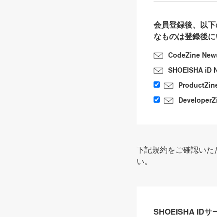
会員登録後、以下
なものは登録後に
CodeZine New
SHOEISHA iD 
ProductZin
DeveloperZ
下記規約をご確認いた
い。
SHOEISHA i