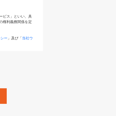
サービス」といい、具
の権利義務関係を定
リシー
」及び「
当社ウ
ものとします。
る内容とが異なる場合
るものとして使用し
変更後のサービスを含
。
Zine」「HRzine」