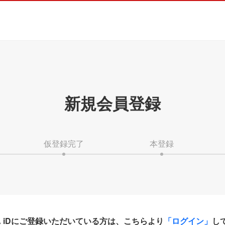
新規会員登録
仮登録完了
本登録
HA iDにご登録いただいている方は、こちらより
「ログイン」
し