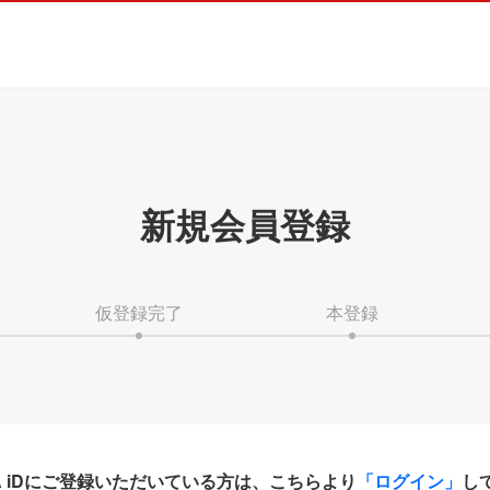
新規会員登録
仮登録完了
本登録
HA iDにご登録いただいている方は、こちらより
「ログイン」
し