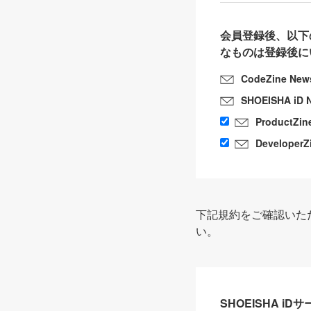
会員登録後、以下
なものは登録後に
CodeZine New
SHOEISHA iD 
ProductZin
DeveloperZ
下記規約をご確認いた
い。
SHOEISHA i