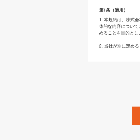
第1条（適用）
1. 本規約は、株
体的な内容について
めることを目的とし
2. 当社が別に定める
ェブサイト上でのデー
3. 本規約の内容
は、本規約の規定が
第2条（定義）
本規約において、以
ます。
1. 「本サービス
みます）及びこれら
「SEBook」「SESho
「SalesZine」「Pro