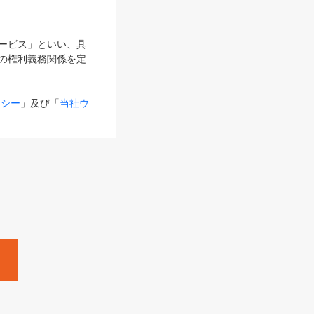
サービス」といい、具
の権利義務関係を定
リシー
」及び「
当社ウ
ものとします。
る内容とが異なる場合
るものとして使用し
変更後のサービスを含
。
Zine」「HRzine」