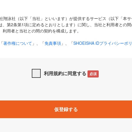
式会社翔泳社（以下「当社」といいます）が提供するサービス（以下「本
は、第2条第1項に定めるとおりとします）に関し、当社と利用者との間
、利用者と当社との間の契約を構成します。
「
著作権について
」、「
免責事項
」、「
SHOEISHA iDプライバシーポ
タの利用について（Cookieポリシー）
」は、本規約の一部を構成する
と、前項に記載する定めその他当社が定める各種規定や説明資料等におけ
優先して適用されるものとします。
利用規約に同意する
必須
下の用語は、本規約上別段の定めがない限り、以下に定める意味を有す
」とは、当社が提供する以下のサービス（名称や内容が変更された場合、
仮登録する
サービスに関連して当社が実施するイベントやキャンペーンをいいます
p」「CodeZine」「MarkeZine」「EnterpriseZine」「ECzine」「Biz/
ductZine」「AIdiver」「SE Event」