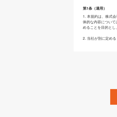
第1条（適用）
1. 本規約は、株
体的な内容について
めることを目的とし
2. 当社が別に定める
ェブサイト上でのデー
3. 本規約の内容
は、本規約の規定が
第2条（定義）
本規約において、以
ます。
1. 「本サービス
みます）及びこれら
「SEBook」「SESho
「SalesZine」「Pro