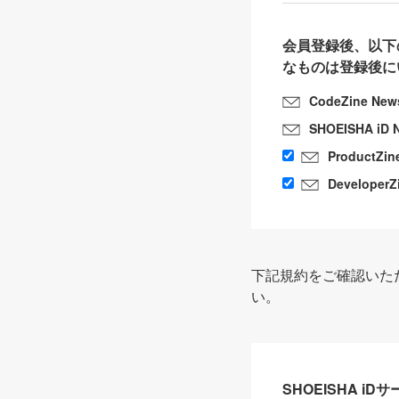
会員登録後、以下
なものは登録後に
CodeZine New
SHOEISHA iD 
ProductZin
DeveloperZ
下記規約をご確認いた
い。
SHOEISHA i