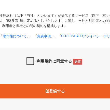
式会社翔泳社（以下「当社」といいます）が提供するサービス（以下「本
は、第2条第1項に定めるとおりとします）に関し、当社と利用者との間
、利用者と当社との間の契約を構成します。
「
著作権について
」、「
免責事項
」、「
SHOEISHA iDプライバシーポ
タの利用について（Cookieポリシー）
」は、本規約の一部を構成する
と、前項に記載する定めその他当社が定める各種規定や説明資料等におけ
優先して適用されるものとします。
利用規約に同意する
必須
下の用語は、本規約上別段の定めがない限り、以下に定める意味を有す
」とは、当社が提供する以下のサービス（名称や内容が変更された場合、
仮登録する
サービスに関連して当社が実施するイベントやキャンペーンをいいます
p」「CodeZine」「MarkeZine」「EnterpriseZine」「ECzine」「Biz/
ductZine」「AIdiver」「SE Event」