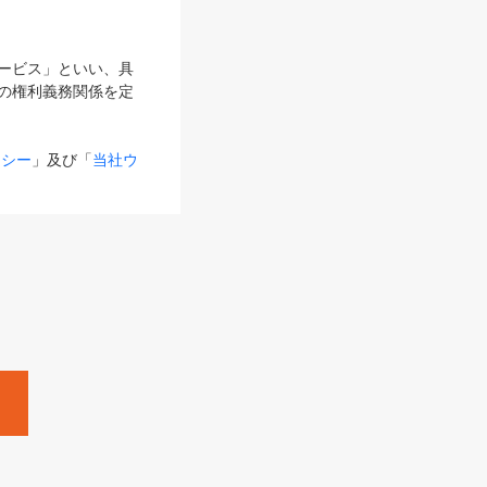
サービス」といい、具
の権利義務関係を定
リシー
」及び「
当社ウ
ものとします。
る内容とが異なる場合
るものとして使用し
変更後のサービスを含
。
Zine」「HRzine」