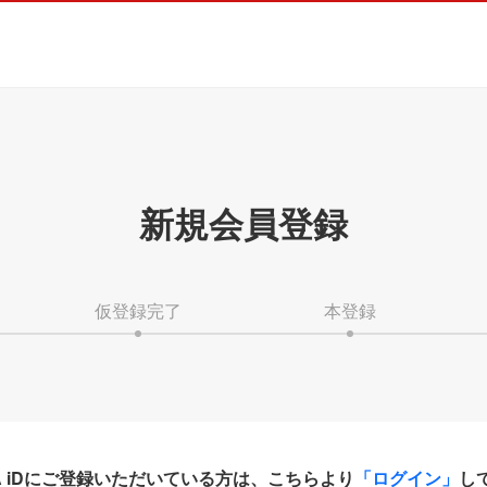
新規会員登録
仮登録完了
本登録
HA iDにご登録いただいている方は、こちらより
「ログイン」
し