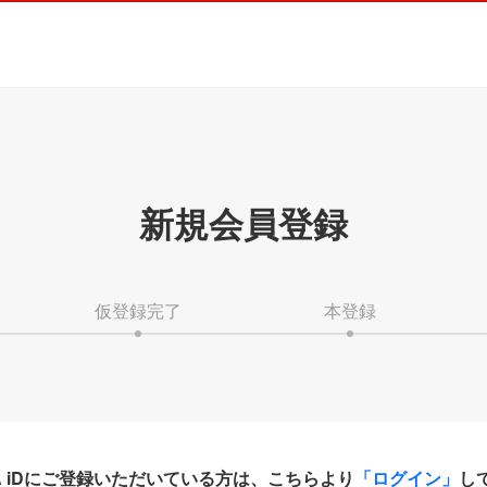
新規会員登録
仮登録完了
本登録
HA iDにご登録いただいている方は、こちらより
「ログイン」
し