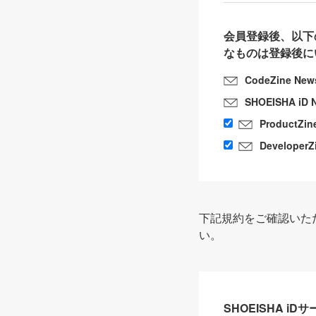
会員登録後、以下
なものは登録後に
CodeZine New
SHOEISHA iD 
ProductZin
DeveloperZ
下記規約をご確認いた
い。
SHOEISHA i