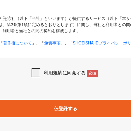
式会社翔泳社（以下「当社」といいます）が提供するサービス（以下「本
は、第2条第1項に定めるとおりとします）に関し、当社と利用者との間
、利用者と当社との間の契約を構成します。
「
著作権について
」、「
免責事項
」、「
SHOEISHA iDプライバシーポ
タの利用について（Cookieポリシー）
」は、本規約の一部を構成する
と、前項に記載する定めその他当社が定める各種規定や説明資料等におけ
優先して適用されるものとします。
利用規約に同意する
必須
下の用語は、本規約上別段の定めがない限り、以下に定める意味を有す
」とは、当社が提供する以下のサービス（名称や内容が変更された場合、
仮登録する
サービスに関連して当社が実施するイベントやキャンペーンをいいます
p」「CodeZine」「MarkeZine」「EnterpriseZine」「ECzine」「Biz/
ductZine」「AIdiver」「SE Event」