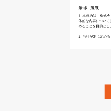
第1条（適用）
1. 本規約は、株
体的な内容について
めることを目的とし
2. 当社が別に定める
ェブサイト上でのデー
3. 本規約の内容
は、本規約の規定が
第2条（定義）
本規約において、以
ます。
1. 「本サービス
みます）及びこれら
「SEBook」「SESho
「SalesZine」「Pro