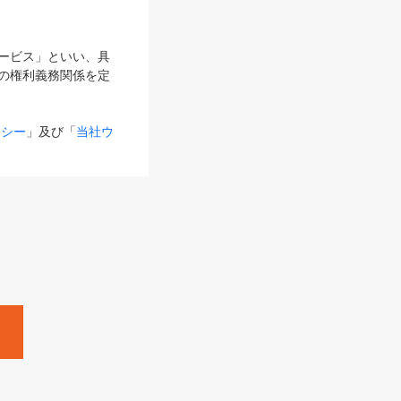
サービス」といい、具
の権利義務関係を定
リシー
」及び「
当社ウ
ものとします。
る内容とが異なる場合
るものとして使用し
変更後のサービスを含
。
Zine」「HRzine」