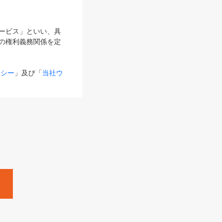
サービス」といい、具
の権利義務関係を定
リシー
」及び「
当社ウ
ものとします。
る内容とが異なる場合
るものとして使用し
変更後のサービスを含
。
Zine」「HRzine」