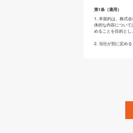
第1条（適用）
1. 本規約は、株
体的な内容について
めることを目的とし
2. 当社が別に定める
ェブサイト上でのデー
3. 本規約の内容
は、本規約の規定が
第2条（定義）
本規約において、以
ます。
1. 「本サービス
みます）及びこれら
「SEBook」「SESho
「SalesZine」「Pro