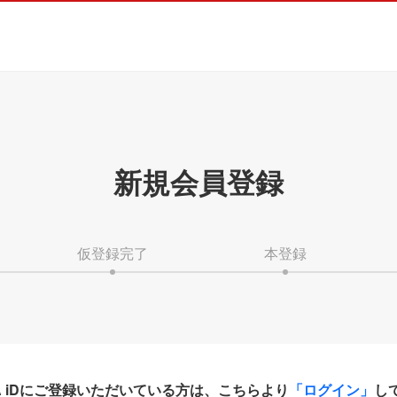
新規会員登録
仮登録完了
本登録
HA iDにご登録いただいている方は、こちらより
「ログイン」
し