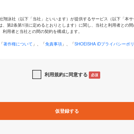
式会社翔泳社（以下「当社」といいます）が提供するサービス（以下「本
は、第2条第1項に定めるとおりとします）に関し、当社と利用者との間
、利用者と当社との間の契約を構成します。
「
著作権について
」、「
免責事項
」、「
SHOEISHA iDプライバシーポ
タの利用について（Cookieポリシー）
」は、本規約の一部を構成する
と、前項に記載する定めその他当社が定める各種規定や説明資料等におけ
優先して適用されるものとします。
利用規約に同意する
必須
下の用語は、本規約上別段の定めがない限り、以下に定める意味を有す
」とは、当社が提供する以下のサービス（名称や内容が変更された場合、
仮登録する
サービスに関連して当社が実施するイベントやキャンペーンをいいます
p」「CodeZine」「MarkeZine」「EnterpriseZine」「ECzine」「Biz/
ductZine」「AIdiver」「SE Event」