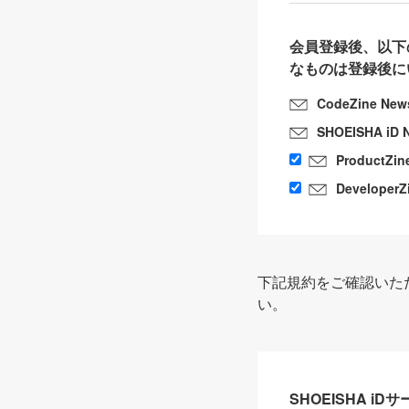
会員登録後、以下
なものは登録後に
CodeZine New
SHOEISHA iD 
ProductZin
DeveloperZ
下記規約をご確認いた
い。
SHOEISHA i