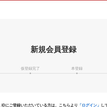
新規会員登録
仮登録完了
本登録
HA iDにご登録いただいている方は、こちらより
「ログイン」
し