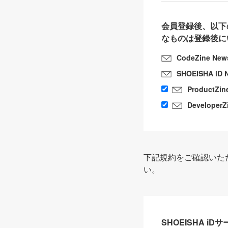
会員登録後、以下
なものは登録後に
CodeZine New
SHOEISHA iD 
ProductZin
DeveloperZ
下記規約をご確認いた
い。
SHOEISHA i