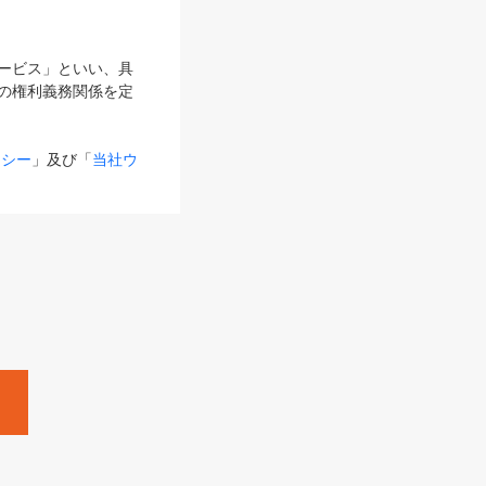
サービス」といい、具
の権利義務関係を定
リシー
」及び「
当社ウ
ものとします。
る内容とが異なる場合
るものとして使用し
変更後のサービスを含
。
Zine」「HRzine」