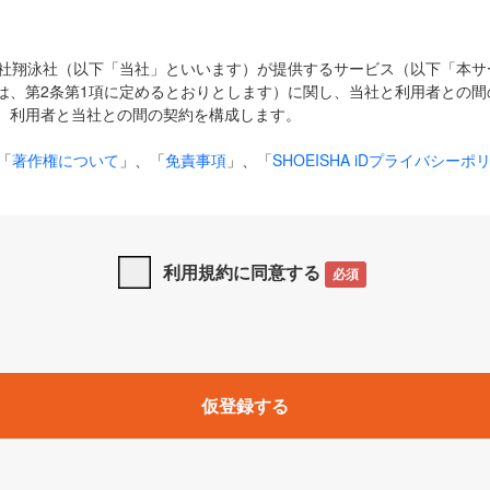
式会社翔泳社（以下「当社」といいます）が提供するサービス（以下「本
は、第2条第1項に定めるとおりとします）に関し、当社と利用者との間
、利用者と当社との間の契約を構成します。
「
著作権について
」、「
免責事項
」、「
SHOEISHA iDプライバシーポ
タの利用について（Cookieポリシー）
」は、本規約の一部を構成する
と、前項に記載する定めその他当社が定める各種規定や説明資料等におけ
優先して適用されるものとします。
利用規約に同意する
必須
下の用語は、本規約上別段の定めがない限り、以下に定める意味を有す
」とは、当社が提供する以下のサービス（名称や内容が変更された場合、
仮登録する
サービスに関連して当社が実施するイベントやキャンペーンをいいます
p」「CodeZine」「MarkeZine」「EnterpriseZine」「ECzine」「Biz/
ductZine」「AIdiver」「SE Event」