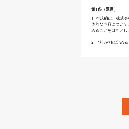
第1条（適用）
1. 本規約は、株
体的な内容について
めることを目的とし
2. 当社が別に定める
ェブサイト上でのデー
3. 本規約の内容
は、本規約の規定が
第2条（定義）
本規約において、以
ます。
1. 「本サービス
みます）及びこれら
「SEBook」「SESho
「SalesZine」「Pro