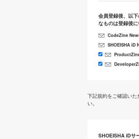
会員登録後、以下
なものは登録後に
CodeZine New
SHOEISHA iD 
ProductZin
DeveloperZ
下記規約をご確認いた
い。
SHOEISHA i