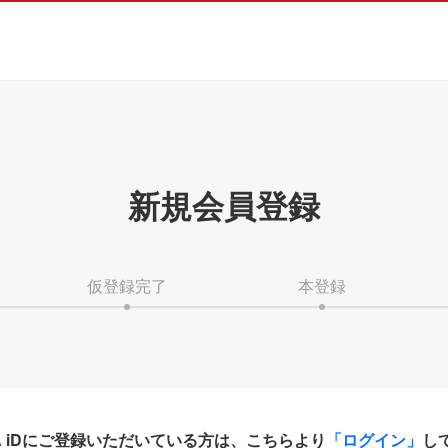
新規会員登録
仮登録完了
本登録
HA iDにご登録いただいている方は、こちらより
「ログイン」
し