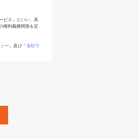
サービス」といい、具
の権利義務関係を定
リシー
」及び「
当社ウ
ものとします。
る内容とが異なる場合
るものとして使用し
変更後のサービスを含
。
Zine」「HRzine」