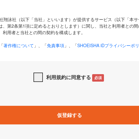
式会社翔泳社（以下「当社」といいます）が提供するサービス（以下「本
は、第2条第1項に定めるとおりとします）に関し、当社と利用者との間
、利用者と当社との間の契約を構成します。
「
著作権について
」、「
免責事項
」、「
SHOEISHA iDプライバシーポ
タの利用について（Cookieポリシー）
」は、本規約の一部を構成する
と、前項に記載する定めその他当社が定める各種規定や説明資料等におけ
優先して適用されるものとします。
利用規約に同意する
必須
下の用語は、本規約上別段の定めがない限り、以下に定める意味を有す
」とは、当社が提供する以下のサービス（名称や内容が変更された場合、
仮登録する
サービスに関連して当社が実施するイベントやキャンペーンをいいます
p」「CodeZine」「MarkeZine」「EnterpriseZine」「ECzine」「Biz/
ductZine」「AIdiver」「SE Event」