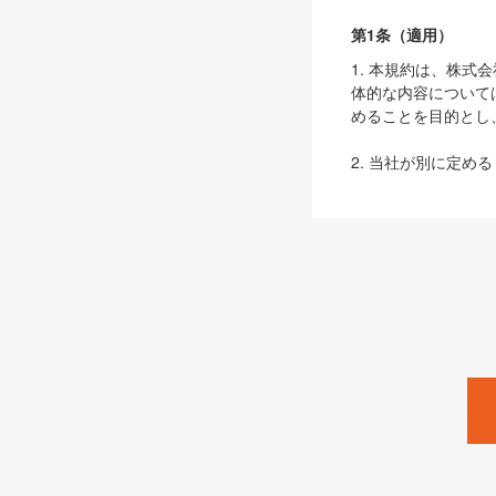
第1条（適用）
1. 本規約は、株
体的な内容について
めることを目的とし
2. 当社が別に定める
ェブサイト上でのデー
3. 本規約の内容
は、本規約の規定が
第2条（定義）
本規約において、以
ます。
1. 「本サービス
みます）及びこれら
「SEBook」「SESho
「SalesZine」「Pro