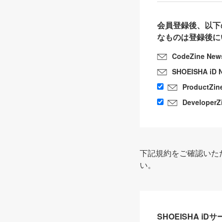
会員登録後、以下
なものは登録後に
CodeZine New
SHOEISHA iD 
ProductZin
DeveloperZ
下記規約をご確認いた
い。
SHOEISHA i