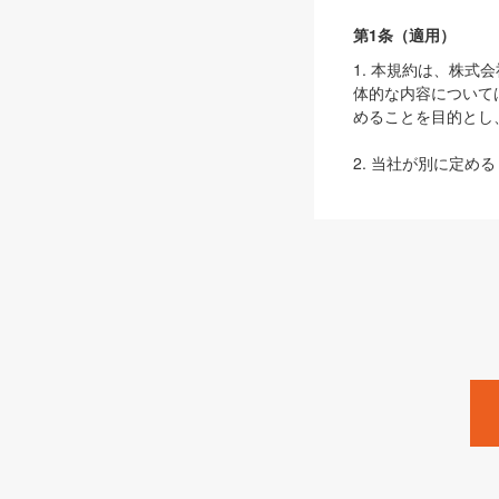
第1条（適用）
1. 本規約は、株
体的な内容について
めることを目的とし
2. 当社が別に定める
ェブサイト上でのデー
3. 本規約の内容
は、本規約の規定が
第2条（定義）
本規約において、以
ます。
1. 「本サービス
みます）及びこれら
「SEBook」「SESho
「SalesZine」「Pro