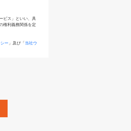
サービス」といい、具
の権利義務関係を定
リシー
」及び「
当社ウ
ものとします。
る内容とが異なる場合
るものとして使用し
変更後のサービスを含
。
Zine」「HRzine」