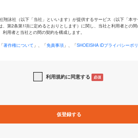
式会社翔泳社（以下「当社」といいます）が提供するサービス（以下「本
は、第2条第1項に定めるとおりとします）に関し、当社と利用者との間
、利用者と当社との間の契約を構成します。
「
著作権について
」、「
免責事項
」、「
SHOEISHA iDプライバシーポ
タの利用について（Cookieポリシー）
」は、本規約の一部を構成する
と、前項に記載する定めその他当社が定める各種規定や説明資料等におけ
優先して適用されるものとします。
利用規約に同意する
必須
下の用語は、本規約上別段の定めがない限り、以下に定める意味を有す
」とは、当社が提供する以下のサービス（名称や内容が変更された場合、
仮登録する
サービスに関連して当社が実施するイベントやキャンペーンをいいます
p」「CodeZine」「MarkeZine」「EnterpriseZine」「ECzine」「Biz/
ductZine」「AIdiver」「SE Event」