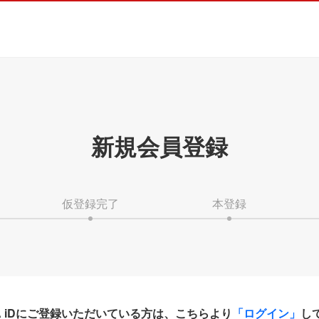
新規会員登録
仮登録完了
本登録
HA iDにご登録いただいている方は、こちらより
「ログイン」
し