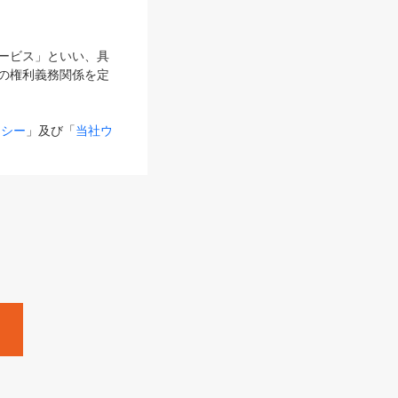
サービス」といい、具
の権利義務関係を定
リシー
」及び「
当社ウ
ものとします。
る内容とが異なる場合
るものとして使用し
変更後のサービスを含
。
Zine」「HRzine」