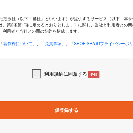
式会社翔泳社（以下「当社」といいます）が提供するサービス（以下「本
は、第2条第1項に定めるとおりとします）に関し、当社と利用者との間
、利用者と当社との間の契約を構成します。
「
著作権について
」、「
免責事項
」、「
SHOEISHA iDプライバシーポ
タの利用について（Cookieポリシー）
」は、本規約の一部を構成する
と、前項に記載する定めその他当社が定める各種規定や説明資料等におけ
優先して適用されるものとします。
利用規約に同意する
必須
下の用語は、本規約上別段の定めがない限り、以下に定める意味を有す
」とは、当社が提供する以下のサービス（名称や内容が変更された場合、
仮登録する
サービスに関連して当社が実施するイベントやキャンペーンをいいます
p」「CodeZine」「MarkeZine」「EnterpriseZine」「ECzine」「Biz/
ductZine」「AIdiver」「SE Event」