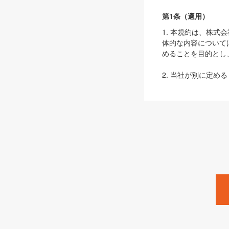
第1条（適用）
1. 本規約は、株
体的な内容について
めることを目的とし
2. 当社が別に定める
ェブサイト上でのデー
3. 本規約の内容
は、本規約の規定が
第2条（定義）
本規約において、以
ます。
1. 「本サービス
みます）及びこれら
「SEBook」「SESho
「SalesZine」「Pro