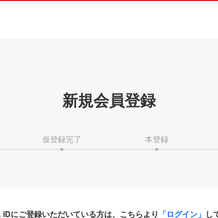
新規会員登録
仮登録完了
本登録
HA iDにご登録いただいている方は、こちらより
「ログイン」
し