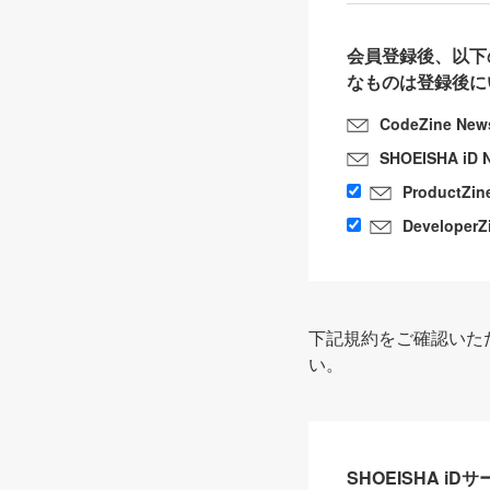
会員登録後、以下
なものは登録後に
CodeZine New
SHOEISHA iD 
ProductZin
DeveloperZ
下記規約をご確認いた
い。
SHOEISHA i