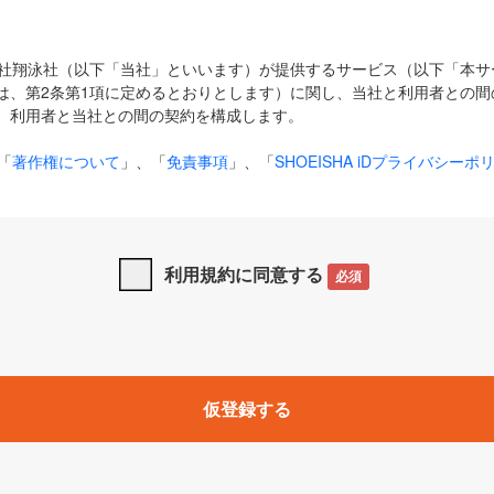
式会社翔泳社（以下「当社」といいます）が提供するサービス（以下「本
は、第2条第1項に定めるとおりとします）に関し、当社と利用者との間
、利用者と当社との間の契約を構成します。
「
著作権について
」、「
免責事項
」、「
SHOEISHA iDプライバシーポ
タの利用について（Cookieポリシー）
」は、本規約の一部を構成する
と、前項に記載する定めその他当社が定める各種規定や説明資料等におけ
優先して適用されるものとします。
利用規約に同意する
必須
下の用語は、本規約上別段の定めがない限り、以下に定める意味を有す
」とは、当社が提供する以下のサービス（名称や内容が変更された場合、
仮登録する
サービスに関連して当社が実施するイベントやキャンペーンをいいます
p」「CodeZine」「MarkeZine」「EnterpriseZine」「ECzine」「Biz/
ductZine」「AIdiver」「SE Event」