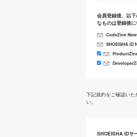
会員登録後、以下
なものは登録後に
CodeZine New
SHOEISHA iD 
ProductZin
DeveloperZ
下記規約をご確認いた
い。
SHOEISHA i