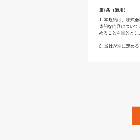
第1条（適用）
1. 本規約は、株
体的な内容について
めることを目的とし
2. 当社が別に定める
ェブサイト上でのデー
3. 本規約の内容
は、本規約の規定が
第2条（定義）
本規約において、以
ます。
1. 「本サービス
みます）及びこれら
「SEBook」「SESho
「SalesZine」「Pro