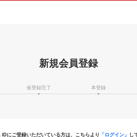
新規会員登録
仮登録完了
本登録
HA iDにご登録いただいている方は、こちらより
「ログイン」
し