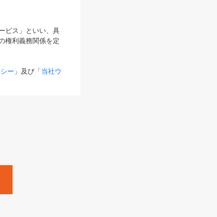
サービス」といい、具
の権利義務関係を定
リシー
」及び「
当社ウ
ものとします。
る内容とが異なる場合
るものとして使用し
変更後のサービスを含
。
Zine」「HRzine」