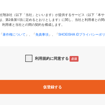
式会社翔泳社（以下「当社」といいます）が提供するサービス（以下「本
は、第2条第1項に定めるとおりとします）に関し、当社と利用者との間
、利用者と当社との間の契約を構成します。
「
著作権について
」、「
免責事項
」、「
SHOEISHA iDプライバシーポ
タの利用について（Cookieポリシー）
」は、本規約の一部を構成する
と、前項に記載する定めその他当社が定める各種規定や説明資料等におけ
優先して適用されるものとします。
利用規約に同意する
必須
下の用語は、本規約上別段の定めがない限り、以下に定める意味を有す
」とは、当社が提供する以下のサービス（名称や内容が変更された場合、
仮登録する
サービスに関連して当社が実施するイベントやキャンペーンをいいます
p」「CodeZine」「MarkeZine」「EnterpriseZine」「ECzine」「Biz/
ductZine」「AIdiver」「SE Event」