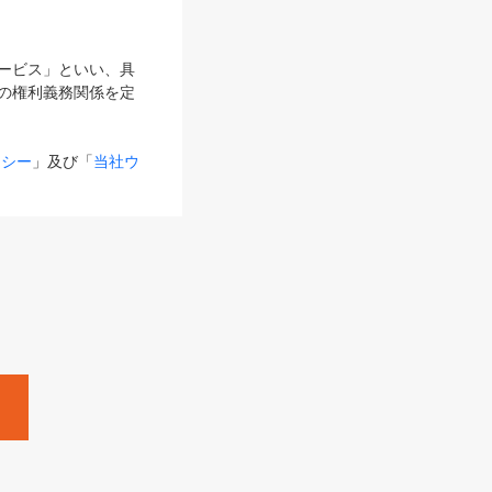
サービス」といい、具
の権利義務関係を定
リシー
」及び「
当社ウ
ものとします。
る内容とが異なる場合
るものとして使用し
変更後のサービスを含
。
Zine」「HRzine」