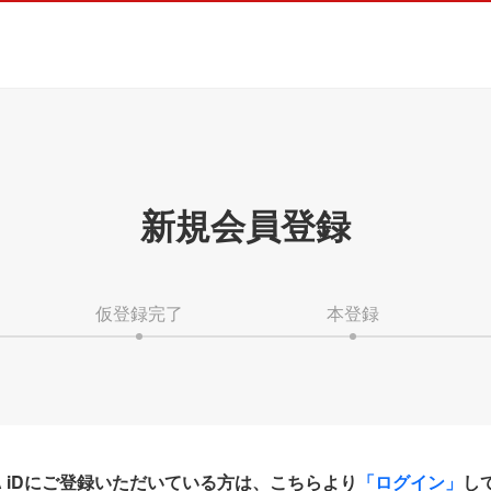
新規会員登録
仮登録完了
本登録
HA iDにご登録いただいている方は、こちらより
「ログイン」
し