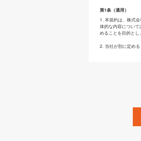
第1条（適用）
1. 本規約は、株
体的な内容について
めることを目的とし
2. 当社が別に定める
ェブサイト上でのデー
3. 本規約の内容
は、本規約の規定が
第2条（定義）
本規約において、以
ます。
1. 「本サービス
みます）及びこれら
「SEBook」「SESho
「SalesZine」「Pro