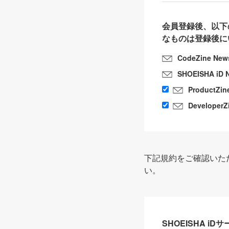
会員登録後、以下
なものは登録後に
CodeZine New
SHOEISHA iD 
ProductZin
DeveloperZ
下記規約をご確認いた
い。
SHOEISHA i