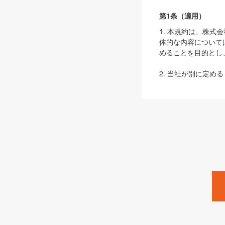
第1条（適用）
1. 本規約は、株
体的な内容について
めることを目的とし
2. 当社が別に定める
ェブサイト上でのデー
3. 本規約の内容
は、本規約の規定が
第2条（定義）
本規約において、以
ます。
1. 「本サービス
みます）及びこれら
「SEBook」「SESho
「SalesZine」「Pro