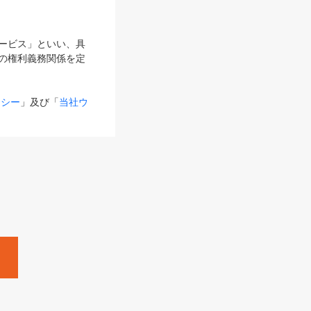
サービス」といい、具
の権利義務関係を定
リシー
」及び「
当社ウ
ものとします。
る内容とが異なる場合
るものとして使用し
変更後のサービスを含
。
Zine」「HRzine」