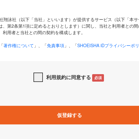
式会社翔泳社（以下「当社」といいます）が提供するサービス（以下「本
は、第2条第1項に定めるとおりとします）に関し、当社と利用者との間
、利用者と当社との間の契約を構成します。
「
著作権について
」、「
免責事項
」、「
SHOEISHA iDプライバシーポ
タの利用について（Cookieポリシー）
」は、本規約の一部を構成する
と、前項に記載する定めその他当社が定める各種規定や説明資料等におけ
優先して適用されるものとします。
利用規約に同意する
必須
下の用語は、本規約上別段の定めがない限り、以下に定める意味を有す
」とは、当社が提供する以下のサービス（名称や内容が変更された場合、
仮登録する
サービスに関連して当社が実施するイベントやキャンペーンをいいます
p」「CodeZine」「MarkeZine」「EnterpriseZine」「ECzine」「Biz/
ductZine」「AIdiver」「SE Event」