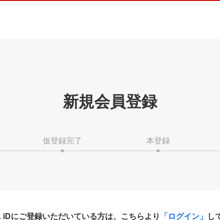
新規会員登録
仮登録完了
本登録
HA iDにご登録いただいている方は、こちらより
「ログイン」
し