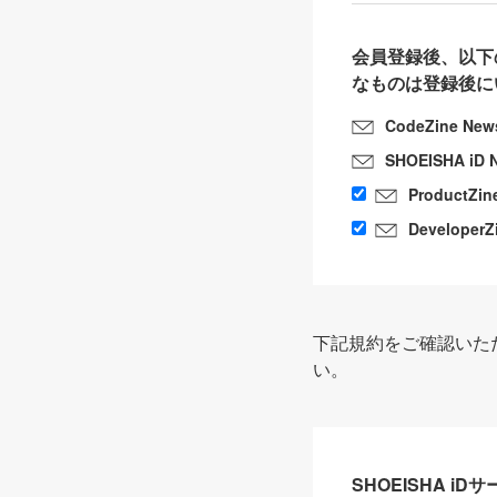
会員登録後、以下
なものは登録後に
CodeZine New
SHOEISHA iD 
ProductZin
DeveloperZ
下記規約をご確認いた
い。
SHOEISHA i