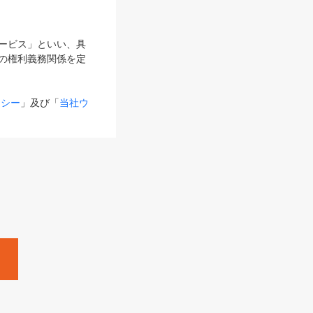
サービス」といい、具
の権利義務関係を定
リシー
」及び「
当社ウ
ものとします。
る内容とが異なる場合
るものとして使用し
変更後のサービスを含
。
Zine」「HRzine」