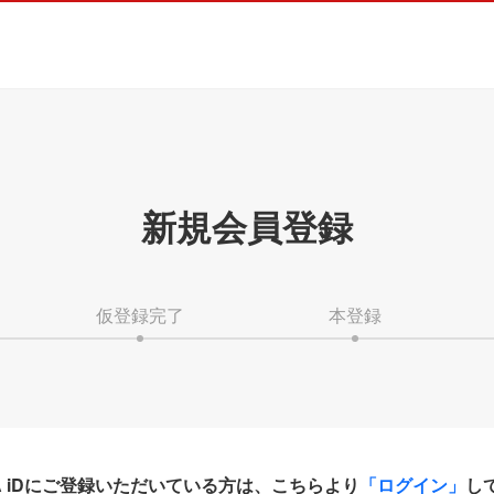
新規会員登録
仮登録完了
本登録
HA iDにご登録いただいている方は、こちらより
「ログイン」
し