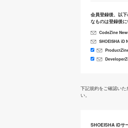
会員登録後、以下
なものは登録後に
CodeZine New
SHOEISHA iD 
ProductZin
DeveloperZ
下記規約をご確認いた
い。
SHOEISHA i