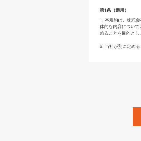
第1条（適用）
1. 本規約は、株
体的な内容について
めることを目的とし
2. 当社が別に定める
ェブサイト上でのデー
3. 本規約の内容
は、本規約の規定が
第2条（定義）
本規約において、以
ます。
1. 「本サービス
みます）及びこれら
「SEBook」「SESho
「SalesZine」「Pro