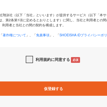
式会社翔泳社（以下「当社」といいます）が提供するサービス（以下「本
は、第2条第1項に定めるとおりとします）に関し、当社と利用者との間
、利用者と当社との間の契約を構成します。
「
著作権について
」、「
免責事項
」、「
SHOEISHA iDプライバシーポ
タの利用について（Cookieポリシー）
」は、本規約の一部を構成する
と、前項に記載する定めその他当社が定める各種規定や説明資料等におけ
優先して適用されるものとします。
利用規約に同意する
必須
下の用語は、本規約上別段の定めがない限り、以下に定める意味を有す
」とは、当社が提供する以下のサービス（名称や内容が変更された場合、
仮登録する
サービスに関連して当社が実施するイベントやキャンペーンをいいます
p」「CodeZine」「MarkeZine」「EnterpriseZine」「ECzine」「Biz/
ductZine」「AIdiver」「SE Event」